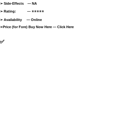
➢
Side-Effects — NA
➢
Rating: —
⭐⭐⭐⭐⭐
➢
Availability —
Online
➢
Price (for Fore) Buy Now Here —
Click Here
✅