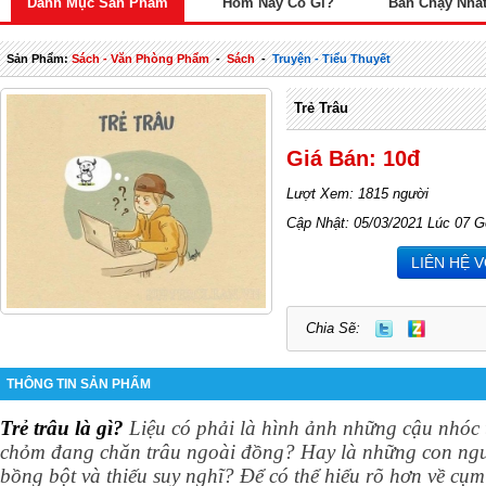
Danh Mục Sản Phẩm
Hôm Nay Có Gì?
Bán Chạy Nhấ
Sản Phẩm:
Sách - Văn Phòng Phẩm
-
Sách
-
Truyện - Tiểu Thuyết
Trẻ Trâu
Giá Bán: 10đ
Lượt Xem: 1815 người
Cập Nhật: 05/03/2021 Lúc 07 G
LIÊN HỆ 
Chia Sẽ:
THÔNG TIN SẢN PHẨM
Trẻ trâu là gì?
Liệu có phải là hình ảnh những cậu nhóc 
chỏm đang chăn trâu ngoài đồng? Hay là những con ngư
bồng bột và thiếu suy nghĩ? Để có thể hiểu rõ hơn về cụm