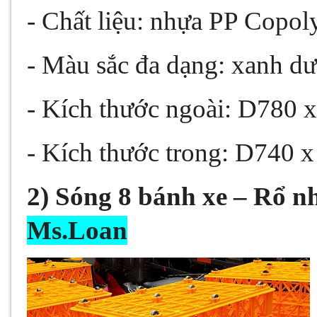
- Chất liệu: nhựa PP Copo
- Màu sắc đa dạng: xanh dư
- Kích thước ngoài: D780
- Kích thước trong: D7
2)
Sóng 8 bánh xe
– Rổ n
Ms.Loan