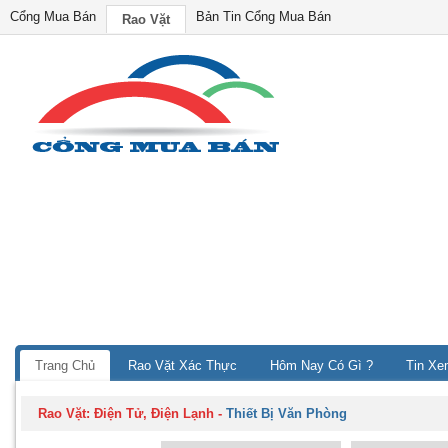
Cổng Mua Bán
Bản Tin Cổng Mua Bán
Rao Vặt
Trang Chủ
Rao Vặt Xác Thực
Hôm Nay Có Gì ?
Tin Xe
Rao Vặt:
Điện Tử, Điện Lạnh
-
Thiết Bị Văn Phòng