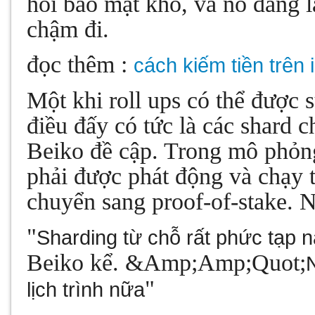
hỏi bảo mật khó, và nó đang l
chậm đi.
đọc thêm :
cách kiếm tiền trên 
Một khi roll ups có thể được
điều đấy có tức là các shard ch
Beiko đề cập. Trong mô phỏng
phải được phát động và chạy 
chuyển sang proof-of-stake. 
"
Sharding từ chỗ rất phức tạp 
Beiko kể. &Amp;Amp;Quot;
"
lịch trình nữa