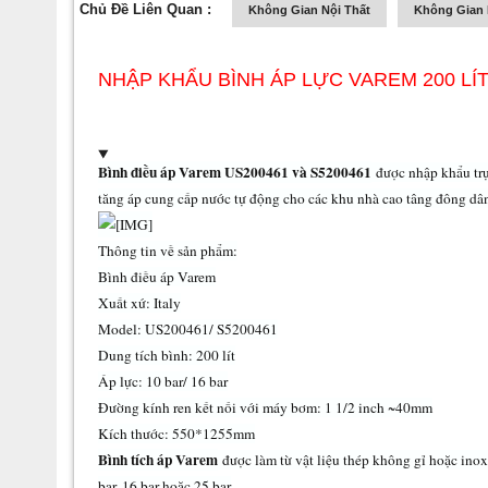
Chủ Đề Liên Quan :
Không Gian Nội Thất
Không Gian 
NHẬP KHẨU BÌNH ÁP LỰC VAREM 200 LÍT 
Bình điều áp Varem US200461 và S5200461
được nhập khẩu trự
tăng áp cung cấp nước tự động cho các khu nhà cao tâng đông dân
Thông tin về sản phẩm:
Bình điều áp Varem
Xuất xứ: Italy
Model: US200461/ S5200461
Dung tích bình: 200 lít
Áp lực: 10 bar/ 16 bar
Đường kính ren kết nối với máy bơm: 1 1/2 inch ~40mm
Kích thước: 550*1255mm
Bình tích áp Varem
được làm từ vật liệu thép không gỉ hoặc inox,
bar, 16 bar hoặc 25 bar