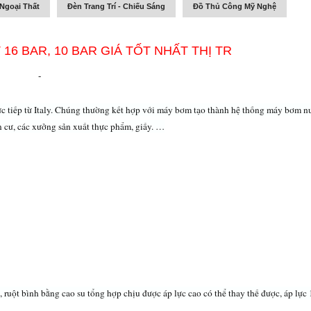
Ngoại Thất
Đèn Trang Trí - Chiếu Sáng
Đồ Thủ Công Mỹ Nghệ
16 BAR, 10 BAR GIÁ TỐT NHẤT THỊ TR
-
c tiếp từ Italy. Chúng thường kết hợp với máy bơm tạo thành hệ thống máy bơm n
 cư, các xưởng sản xuất thực phẩm, giấy. …
 ruột bình bằng cao su tổng hợp chịu được áp lực cao có thể thay thế được, áp lực