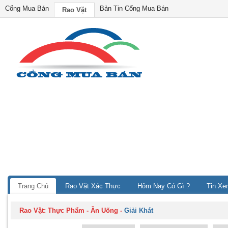
Cổng Mua Bán
Bản Tin Cổng Mua Bán
Rao Vặt
Trang Chủ
Rao Vặt Xác Thực
Hôm Nay Có Gì ?
Tin Xe
Rao Vặt:
Thực Phẩm - Ăn Uống
-
Giải Khát