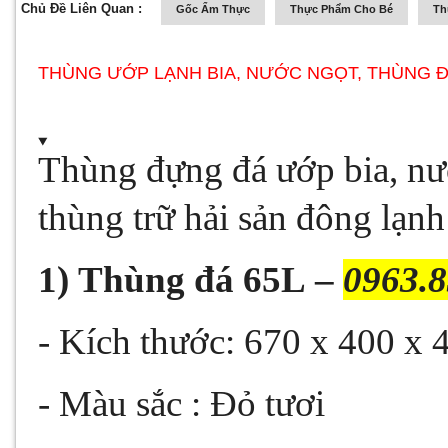
Chủ Đề Liên Quan :
Gốc Ẩm Thực
Thực Phẩm Cho Bé
Th
THÙNG ƯỚP LẠNH BIA, NƯỚC NGỌT, THÙNG ĐỰ
Thùng đựng đá ướp bia, nướ
thùng trữ hải sản đông lạn
1)
Thùng đá 65L
–
0963.
- Kích thước: 670 x 400 x
- Màu sắc : Đỏ tươi