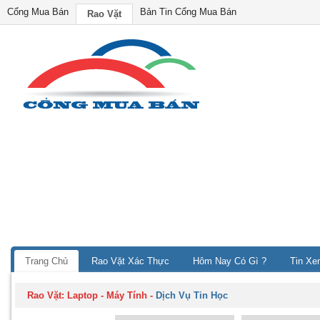
Cổng Mua Bán
Bản Tin Cổng Mua Bán
Rao Vặt
Trang Chủ
Rao Vặt Xác Thực
Hôm Nay Có Gì ?
Tin Xe
Rao Vặt:
Laptop - Máy Tính
-
Dịch Vụ Tin Học