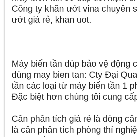
Công ty
khăn ướt vina
chuyên sả
ướt giá rẻ
,
khan uot
.
Máy biến tần
dúp bảo vệ động cơ
dùng
may bien tan
: Cty Đại Qu
tần
các loại từ
máy biến tần 1 p
Đặc biệt hơn chúng tôi cung cấ
Cân phân tích giá rẻ
là dòng câ
là
cân phân tích phòng thí nghi