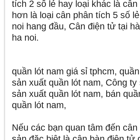
tích 2 số lẻ
hay loại khác là
cân 
hơn là loại
cân phân tích 5 số lẻ
noi
hang đầu,
Cân điện tử tại hà
ha noi
.
quần lót nam giá sỉ tphcm
,
quần
sản xuất quần lót nam
,
Công ty 
sản xuất quần lót nam
,
bán quần
quần lót nam
,
Nếu các bạn quan tâm đến
cân 
sản đặc biệt là
cân bàn điện tử 