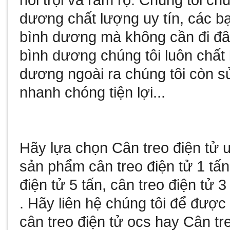
nổi trội và rầm rộ. Chúng tôi c
dương
chất lượng uy tín, các b
bình dương
mà không cần đi đâ
bình dương
chúng tôi luôn chất
dương
ngoài ra chúng tôi còn
s
nhanh chóng tiện lợi...
Hãy lựa chọn
Cân treo điện tử
u
sản phẩm
cân treo điện tử 1 tấn
điện tử 5 tấn
,
cân treo điện tử 3
. Hãy liên hệ chúng tôi để đượ
cân treo điện tử ocs
hay
Cân tre