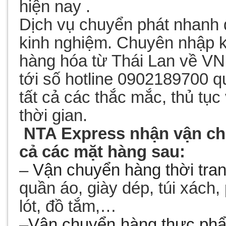
hiện nay .
Dịch vụ chuyển phát nhanh 
kinh nghiệm. Chuyên nhập kh
hàng hóa từ Thái Lan về VN.
tới số hotline 0902189700 qu
tất cả các thắc mắc, thủ tụ
thời gian.
NTA Express nhận
vận c
cả các mặt hàng sau:
–
Vận chuyển
hàng thời tra
quần áo, giày dép, túi xách, 
lót, đồ tắm,…
–
Vận chuyển
hàng thực ph