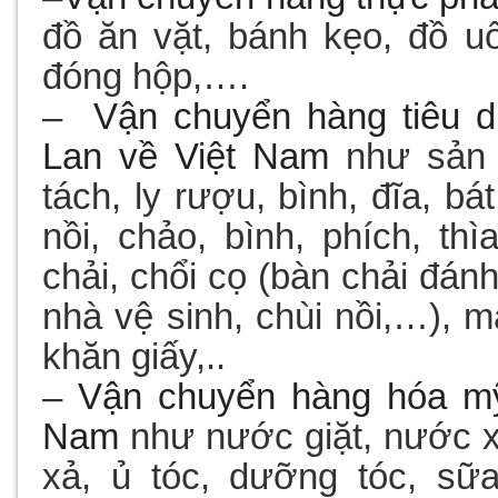
đồ ăn vặt, bánh kẹo, đồ u
đóng hộp,….
–
Vận chuyển
hàng tiêu 
Lan
về Việt Nam
như sản p
tách, ly rượu, bình, đĩa, bá
nồi, chảo, bình, phích, th
chải, chổi cọ (bàn chải đánh
nhà vệ sinh, chùi nồi,…), m
khăn giấy,..
–
Vận chuyển
hàng hóa 
Nam
như nước giặt, nước xả
xả, ủ tóc, dưỡng tóc, sữ