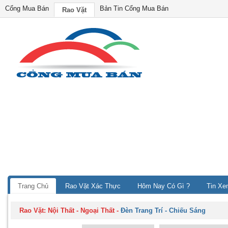
Cổng Mua Bán
Bản Tin Cổng Mua Bán
Rao Vặt
Trang Chủ
Rao Vặt Xác Thực
Hôm Nay Có Gì ?
Tin Xe
Rao Vặt:
Nội Thất - Ngoại Thất
-
Đèn Trang Trí - Chiếu Sáng