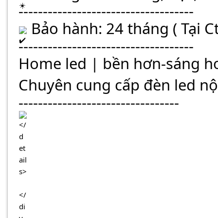
------------------------------------
 Bảo hành: 24 tháng ( Tại 
------------------------------------
Home led | bền hơn-sáng h
Chuyên cung cấp đèn led nội
---------------------------------