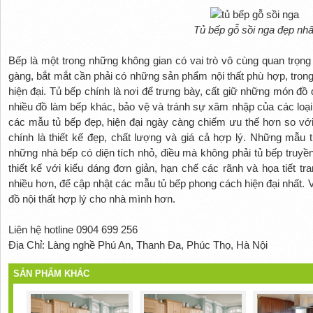
Tủ bếp gỗ sồi nga đẹp nhấ
Bếp là một trong những không gian có vai trò vô cùng quan trọng
gàng, bắt mắt cần phải có những sản phẩm nội thất phù hợp, tron
hiện đại. Tủ bếp chính là nơi để trưng bày, cất giữ những món đồ q
nhiều đồ làm bếp khác, bảo vệ và tránh sự xâm nhập của các loại 
các mẫu tủ bếp đẹp, hiện đại ngày càng chiếm ưu thế hơn so với c
chính là thiết kế đẹp, chất lượng và giá cả hợp lý. Những mẫu
những nhà bếp có diện tích nhỏ, điều mà không phải tủ bếp tru
thiết kế với kiểu dáng đơn giản, hạn chế các rãnh và họa tiết tr
nhiều hơn, để cập nhật các mẫu tủ bếp phong cách hiện đại nhất. 
đồ nội thất hợp lý cho nhà mình hơn.
Liên hệ hotline 0904 699 256
Địa Chỉ: Làng nghề Phú An, Thanh Đa, Phúc Thọ, Hà Nội
SẢN PHẨM KHÁC