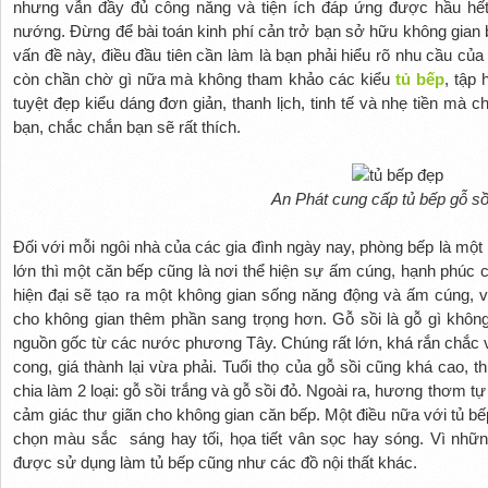
nhưng vẫn đầy đủ công năng và tiện ích đáp ứng được hầu hế
nướng. Đừng để bài toán kinh phí cản trở bạn sở hữu không gia
vấn đề này, điều đầu tiên cần làm là bạn phải hiểu rõ nhu cầu của 
còn chần chờ gì nữa mà không tham khảo các kiểu
tủ bếp
, tập 
tuyệt đẹp kiểu dáng đơn giản, thanh lịch, tinh tế và nhẹ tiền mà c
bạn, chắc chắn bạn sẽ rất thích.
An Phát cung cấp tủ bếp gỗ sồ
Đối với mỗi ngôi nhà của các gia đình ngày nay, phòng bếp là một 
lớn thì một căn bếp cũng là nơi thể hiện sự ấm cúng, hạnh phúc 
hiện đại sẽ tạo ra một không gian sống năng động và ấm cúng,
cho không gian thêm phần sang trọng hơn. Gỗ sồi là gỗ gì không p
nguồn gốc từ các nước phương Tây. Chúng rất lớn, khá rắn chắc và
cong, giá thành lại vừa phải. Tuổi thọ của gỗ sồi cũng khá cao,
chia làm 2 loại: gỗ sồi trắng và gỗ sồi đỏ. Ngoài ra, hương thơm tự
cảm giác thư giãn cho không gian căn bếp. Một điều nữa với tủ bế
chọn màu sắc sáng hay tối, họa tiết vân sọc hay sóng. Vì nhữn
được sử dụng làm tủ bếp cũng như các đồ nội thất khác.