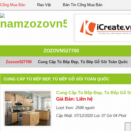
Cổng Mua Bán
Rao Vặt
Bản Tin Cổng Mua Bán
ZOZOVN527700
Zozovn527700
/
Cung Cấp Tủ Bếp Đẹp, Tủ Bếp Gỗ Sồi Toàn Quốc
CUNG CẤP TỦ BẾP ĐẸP, TỦ BẾP GỖ SỒI TOÀN QUỐC
Cung Cấp Tủ Bếp Đẹp, Tủ Bếp Gỗ S
Giá Bán: Liên hệ
Lượt Xem: 2598 người
Cập Nhật: 07/12/2020 Lúc 07 Gờ 04 Phút