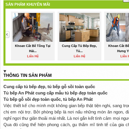
SẢN PHẨM KHUYẾN MÃI
Khoan Cắt Bê Tông Tại
Cung Cấp Tủ Bếp Đẹp,
Khoan Cắt Bê
Hải...
Tủ...
Hưng Yê
Liên Hệ
Liên Hệ
Liên 
THÔNG TIN SẢN PHẨM
Cung cấp tủ bếp đẹp, tủ bếp gỗ sồi toàn quốc
Tủ bếp An Phát cung cấp mẫu tủ bếp đẹp toàn quốc
Tủ bếp gỗ sồi đẹp toàn quốc, tủ bếp An Phát
Việc thiết kế cho mình một không gian bếp thật tiện nghi, sang tr
chị em nội trợ. Bởi phòng bếp là nơi nấu những món ăn ngon, đ
nghỉ ngơi thư giãn thoải mái nhất. Là nơi gắn kết tình cảm mọi ngư
Qua đó cũng thể hiện phong cách, gu thẩm mĩ tinh tế của gia chủ