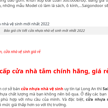
ông bao gồm: khun xốp Đài Loan 300.000Đ/bộ. Bảng giá t
, những mẫu Model có làm lá sách, ô kính,…Saigondoor sẽ 
Báo giá chi tiết cửa nhựa nhà vệ sinh mới nhất 2022
, cửa nhà vệ sinh giá rẻ
 cấp cửa nhà tắm chính hãng, giá r
m cơ sở bán
cửa nhựa nhà vệ sinh
uy tín tại Long An thì
Sa
nhựa chất lượng mà bạn không nên bỏ qua. Ở đây các bạn 
phù hợp với nhu cầu của mình. Và đặc biệt,
cửa nhựa n
 mức giá thấp hơn so với thị trường.