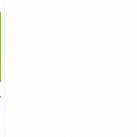
>
o Giá Khóa Cửa HOT
Địa Chỉ Cung Cấp Cửa
Mercedes S450 Sx 2018
Nhất Bạc...
Nhựa...
Mới Lăn Bánh...
88,888đ
8,888đ
99,999đ
Địa chỉ cung cấp cửa 