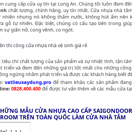
n cung cấp cửa uy tín tại Long An. Chúng tôi luôn đem đế
inh
chất lượng, chính hãng, uy tín nhất. Cửa nhựa nhà tắ
tự nhiên nhưng nó không thấm nước, không hút ẩm nên 
ửa gỗ tự nhiên. Đặc biệt, chúng có cấu tạo bên trong giú
 sự giãn nở, cong vênh, co ngót.
 tiêu chí chất lượng của sản phẩm và sự nhiệt tình, tận tâ
át triển và đem đến những giá trị tốt nhất cho những công
hông ngừng nhằm phát triển và được các khách hàng biết đ
e:
vatlieuxaydung.pro
để tham khảo các sản phẩm đang
line:
0828.400.400
để được tư vấn thêm về các mẫu cửa tạ
NHỮNG MẪU CỬA NHỰA CAO CẤP SAIGONDOOR 
ROOM TRÊN TOÀN QUỐC LÀM CỬA NHÀ TẮM