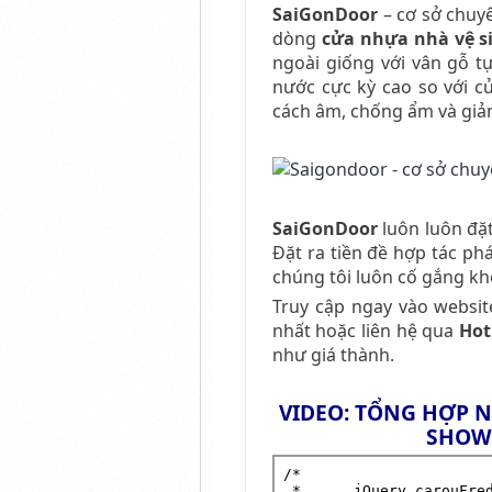
SaiGonDoor
– cơ sở chuyê
dòng
cửa nhựa nhà vệ s
ngoài giống với vân gỗ 
nước cực kỳ cao so với c
cách âm, chống ẩm và giảm
SaiGonDoor
luôn luôn đặt
Đặt ra tiền đề hợp tác ph
chúng tôi luôn cố gắng k
Truy cập ngay vào websit
nhất hoặc liên hệ qua
Hot
như giá thành.
VIDEO: TỔNG HỢP 
SHOW