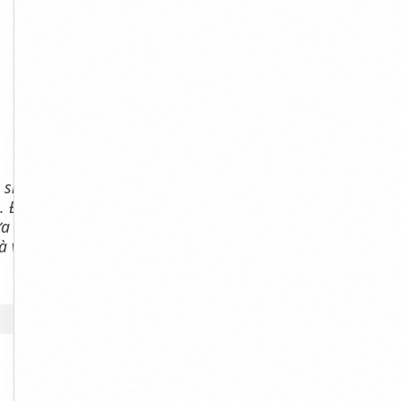
 sinh, nhà tắm.
. Để đem lại sự
ửa nhựa giả gỗ,
 vệ sinh.