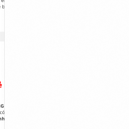
rên chỉ áp dụng
báo giá chi tiết
ẻ tại Long
iGonDoor
chính
có thể tìm được
hà vệ sinh
do