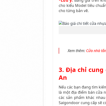
*Lưu ý:
Bảng giá trên kh
cho kiểu Model tiêu chuẩn
cho từng bản vẽ.
Xem thêm:
Cửa nhà tắm
3. Địa chỉ cung
An
Nếu các bạn đang tìm kiế
là một địa điểm bán cửa 
các sản phẩm khác nhau 
Saigondoor cung cấp sẽ có