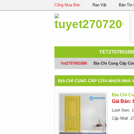
Cổng Mua Bán
Rao Vặt
Bản Tin
YET270780168
Yet2707801686
/
Địa Chỉ Cung Cấp Cử
ĐỊA CHỈ CUNG CẤP CỬA NHỰA NHÀ V
Địa Chỉ C
Giá Bán: 
Lượt Xem: 1
Cập Nhật: 2