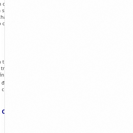
n cho quý khách
m sở hữu bề mặt
khả năng chống
p chống cháy và
m trong phục vụ.
 trình xây dựng,
ến.
 được bán chạy
i cửa hàng cũng
CÓ SẴN TẠI