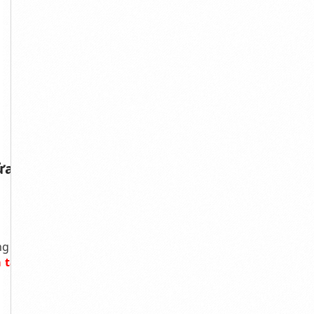
ửa:
g dụng trên thị
à tắm
với không