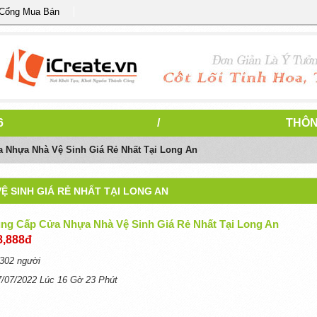
 Cổng Mua Bán
6
/
THÔN
a Nhựa Nhà Vệ Sinh Giá Rẻ Nhất Tại Long An
Ệ SINH GIÁ RẺ NHẤT TẠI LONG AN
ung Cấp Cửa Nhựa Nhà Vệ Sinh Giá Rẻ Nhất Tại Long An
8,888đ
302 người
7/07/2022 Lúc 16 Gờ 23 Phút