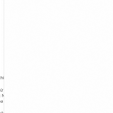
hi phí phụ kiện,
ừ 2.750.000đ –
 Nẹp chỉ 2 mặt,
 và chi phí vận