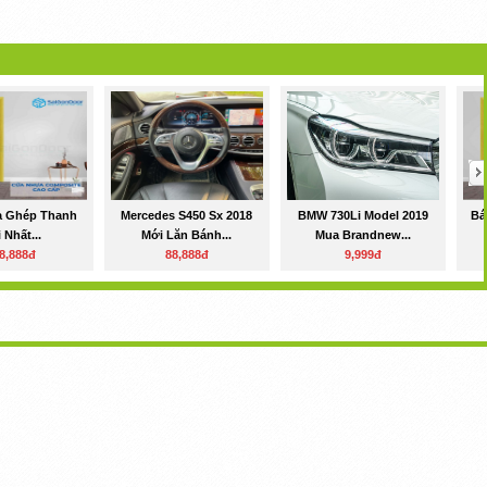
a Ghép Thanh
Mercedes S450 Sx 2018
BMW 730Li Model 2019
Bá
 Nhất...
Mới Lăn Bánh...
Mua Brandnew...
8,888đ
88,888đ
9,999đ