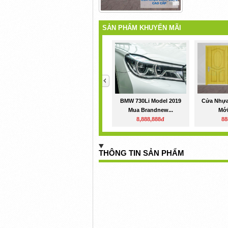
SẢN PHẨM KHUYẾN MÃI
<
BMW 730Li Model 2019
Cửa Nhự
Mua Brandnew...
Mới
8,888,888đ
88
THÔNG TIN SẢN PHẨM