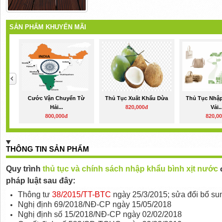
SẢN PHẨM KHUYẾN MÃI
Cước Vận Chuyển Từ
Thủ Tục Xuất Khẩu Dừa
Thủ Tục Nhập
Hải...
820,000đ
Vải..
800,000đ
820,0
THÔNG TIN SẢN PHẨM
Quy trình
thủ tục và chính sách nhập khẩu bình xịt nước
pháp luật sau đây:
Thông tư
38/2015/TT-BTC
ngày 25/3/2015; sửa đổi bổ s
Nghị định 69/2018/NĐ-CP ngày 15/05/2018
Nghị định số 15/2018/NĐ-CP ngày 02/02/2018