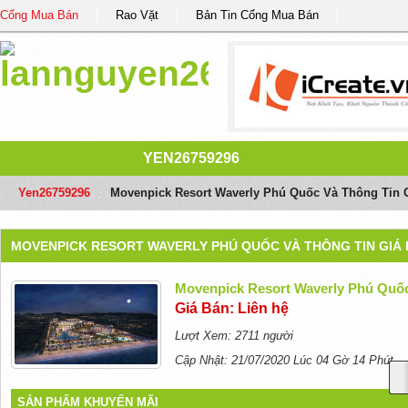
Cổng Mua Bán
Rao Vặt
Bản Tin Cổng Mua Bán
YEN26759296
Yen26759296
/
Movenpick Resort Waverly Phú Quốc Và Thông Tin G
MOVENPICK RESORT WAVERLY PHÚ QUỐC VÀ THÔNG TIN GIÁ B
Movenpick Resort Waverly Phú Quốc
Giá Bán: Liên hệ
Lượt Xem: 2711 người
Cập Nhật: 21/07/2020 Lúc 04 Gờ 14 Phút
SẢN PHẨM KHUYẾN MÃI