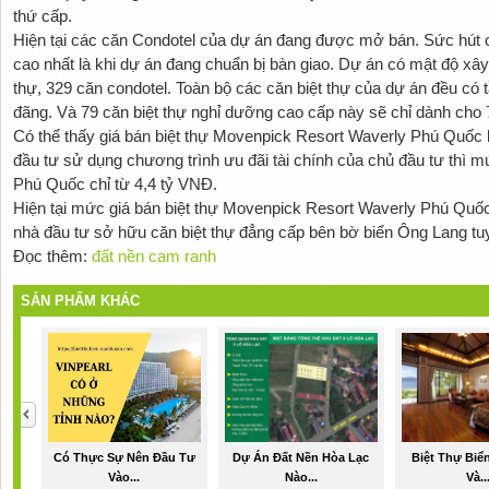
thứ cấp.
Hiện tại các căn Condotel của dự án đang được mở bán. Sức hút 
cao nhất là khi dự án đang chuẩn bị bàn giao. Dự án có mật độ xây
thự, 329 căn condotel. Toàn bộ các căn biệt thự của dự án đều có 
đãng. Và 79 căn biệt thự nghỉ dưỡng cao cấp này sẽ chỉ dành cho
Có thể thấy giá bán biệt thự Movenpick Resort Waverly Phú Quốc h
đầu tư sử dụng chương trình ưu đãi tài chính của chủ đầu tư thì 
Phú Quốc chỉ từ 4,4 tỷ VNĐ.
Hiện tại mức giá bán biệt thự Movenpick Resort Waverly Phú Quốc đa
nhà đầu tư sở hữu căn biệt thự đẳng cấp bên bờ biển Ông Lang tu
Đọc thêm:
đất nền cam ranh
SẢN PHẨM KHÁC
Có Thực Sự Nên Đầu Tư
Dự Án Đất Nền Hòa Lạc
Biệt Thự Biể
Vào...
Nào...
Và..