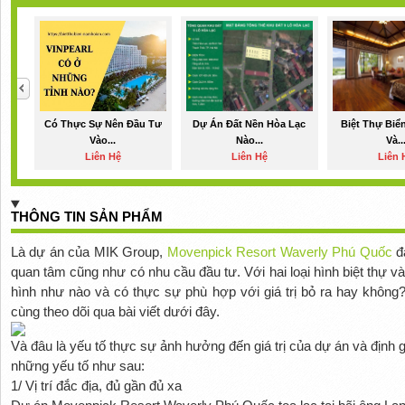
Có Thực Sự Nên Đầu Tư
Dự Án Đất Nền Hòa Lạc
Biệt Thự Biể
Vào...
Nào...
Và..
Liên Hệ
Liên Hệ
Liên 
THÔNG TIN SẢN PHẨM
Là dự án của MIK Group,
Movenpick Resort Waverly Phú Quốc
đ
quan tâm cũng như có nhu cầu đầu tư. Với hai loại hình biệt thự và 
hình như nào và có thực sự phù hợp với giá trị bỏ ra hay không? 
cùng theo dõi qua bài viết dưới đây.
Và đâu là yếu tố thực sự ảnh hưởng đến giá trị của dự án và định
những yếu tố như sau:
1/ Vị trí đắc địa, đủ gần đủ xa