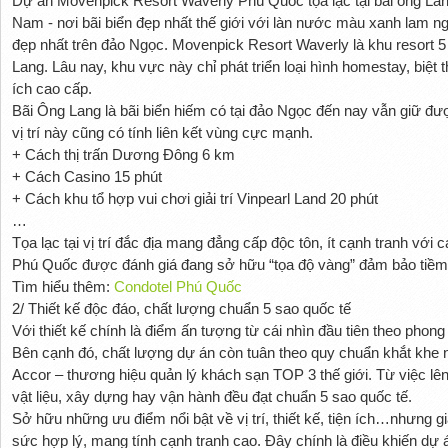
Dự án Movenpick Resort Waverly Phú Quốc tọa lạc tại bãi ông Lan
Nam - nơi bãi biển đẹp nhất thế giới với làn nước màu xanh lam n
đẹp nhất trên đảo Ngọc. Movenpick Resort Waverly là khu resort 5 
Lang. Lâu nay, khu vực này chỉ phát triển loại hình homestay, biệt
ích cao cấp.
Bãi Ông Lang là bãi biển hiếm có tại đảo Ngọc đến nay vẫn giữ đư
vị trí này cũng có tính liên kết vùng cực mạnh.
+ Cách thị trấn Dương Đông 6 km
+ Cách Casino 15 phút
+ Cách khu tổ hợp vui chơi giải trí Vinpearl Land 20 phút
…
Tọa lạc tại vị trí đắc địa mang đẳng cấp độc tôn, ít cạnh tranh vớ
Phú Quốc được đánh giá đang sở hữu “tọa độ vàng” đảm bảo tiềm nă
Tìm hiểu thêm:
Condotel Phú Quốc
2/ Thiết kế độc đáo, chất lượng chuẩn 5 sao quốc tế
Với thiết kế chính là điểm ấn tượng từ cái nhìn đầu tiên theo pho
Bên cạnh đó, chất lượng dự án còn tuân theo quy chuẩn khắt khe
Accor – thương hiệu quản lý khách sạn TOP 3 thế giới. Từ việc lê
vật liệu, xây dựng hay vận hành đều đạt chuẩn 5 sao quốc tế.
Sở hữu những ưu điểm nổi bật về vị trí, thiết kế, tiện ích…nhưng 
sức hợp lý, mang tính cạnh tranh cao. Đây chính là điều khiến dự á