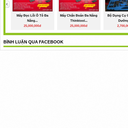
Máy Đọc Lỗi Ô Tô Đa
Máy Chẩn Đoán Đa Năng
Bộ Dụng Cụ 
Năng...
Thinktool...
Dưỡng
25,000,000đ
25,000,000đ
2,700,
BÌNH LUẬN QUA FACEBOOK