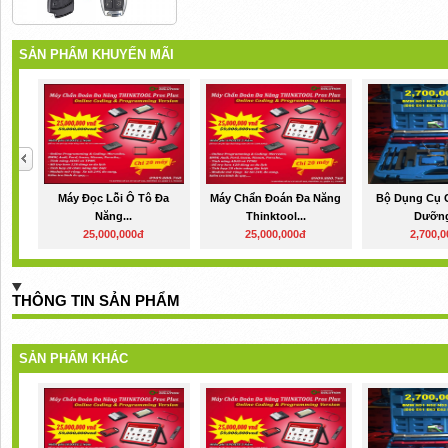
SẢN PHẨM KHUYẾN MÃI
Máy Đọc Lỗi Ô Tô Đa
Máy Chẩn Đoán Đa Năng
Bộ Dụng Cụ 
Năng...
Thinktool...
Dưỡng
25,000,000đ
25,000,000đ
2,700,
THÔNG TIN SẢN PHẨM
SẢN PHẨM KHÁC