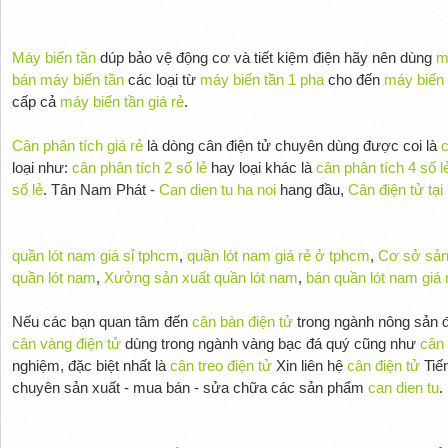
Máy biến tần
dúp bảo vệ động cơ và tiết kiệm điện hãy nên dùng
m
bán máy biến tần
các loại từ
máy biến tần 1 pha
cho đến
máy biến 
cấp cả
máy biến tần giá rẻ
.
Cân phân tích giá rẻ
là dòng cân điện tử chuyên dùng được coi là
c
loại như:
cân phân tích 2 số lẻ
hay loại khác là
cân phân tích 4 số l
số lẻ
. Tân Nam Phát -
Can dien tu ha noi
hang đầu,
Cân điện tử tại
quần lót nam giá sỉ tphcm
,
quần lót nam giá rẻ ở tphcm
,
Cơ sở sản
quần lót nam
,
Xưởng sản xuất quần lót nam
,
bán quần lót nam giá 
Nếu các bạn quan tâm đến
cân bàn điện tử
trong ngành nông sản đ
cân vàng điện tử
dùng trong ngành vàng bạc đá quý cũng như
cân 
nghiệm, đặc biệt nhất là
cân treo điện tử
Xin liên hệ
cân điện tử
Tiế
chuyên sản xuất - mua bán - sửa chữa các sản phẩm
can dien tu
.