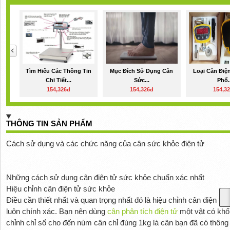
Tìm Hiểu Các Thông Tin
Mục Đích Sử Dụng Cân
Loại Cân Điệ
Chi Tiết...
Sức...
Phổ..
154,326đ
154,326đ
154,3
THÔNG TIN SẢN PHẨM
Cách sử dụng và các chức năng của cân sức khỏe điện tử
Những cách sử dụng cân điện tử sức khỏe chuẩn xác nhất
Hiệu chỉnh cân điện tử sức khỏe
Điều cần thiết nhất và quan trọng nhất đó là hiệu chỉnh cân điện 
luôn chính xác. Bạn nên dùng
cân phân tích điện tử
một vật có khố
chỉnh chỉ số cho đến núm cân chỉ đúng 1kg là cân bạn đã có thông