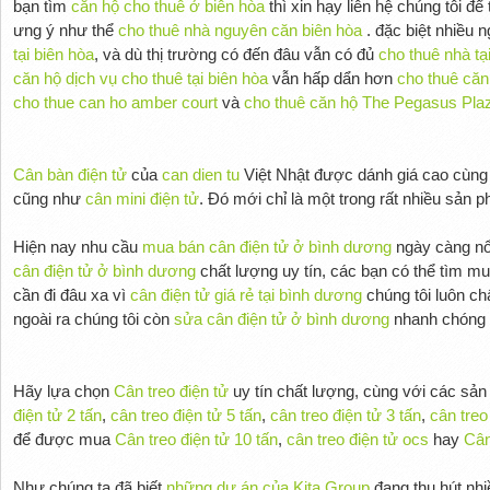
bạn tìm
căn hộ cho thuê ở biên hòa
thì xin hạy liên hệ chúng tôi để
ưng ý như thể
cho thuê nhà nguyên căn biên hòa
. đặc biệt nhiều 
tại biên hòa
, và dù thị trường có đến đâu vẫn có đủ
cho thuê nhà tạ
căn hộ dịch vụ cho thuê tại biên hòa
vẫn hấp dẩn hơn
cho thuê căn
cho thue can ho amber court
và
cho thuê căn hộ The Pegasus Pla
Cân bàn điện tử
của
can dien tu
Việt Nhật được dánh giá cao cùn
cũng như
cân mini điện tử
. Đó mới chỉ là một trong rất nhiều sản
Hiện nay nhu cầu
mua bán cân điện tử ở bình dương
ngày càng nổi
cân điện tử ở bình dương
chất lượng uy tín, các bạn có thể tìm m
cần đi đâu xa vì
cân điện tử giá rẻ tại bình dương
chúng tôi luôn ch
ngoài ra chúng tôi còn
sửa cân điện tử ở bình dương
nhanh chóng ti
Hãy lựa chọn
Cân treo điện tử
uy tín chất lượng, cùng với các sả
điện tử 2 tấn
,
cân treo điện tử 5 tấn
,
cân treo điện tử 3 tấn
,
cân treo
để được mua
Cân treo điện tử 10 tấn
,
cân treo điện tử ocs
hay
Cân
Như chúng ta đã biết
những dự án của Kita Group
đang thu hút nh