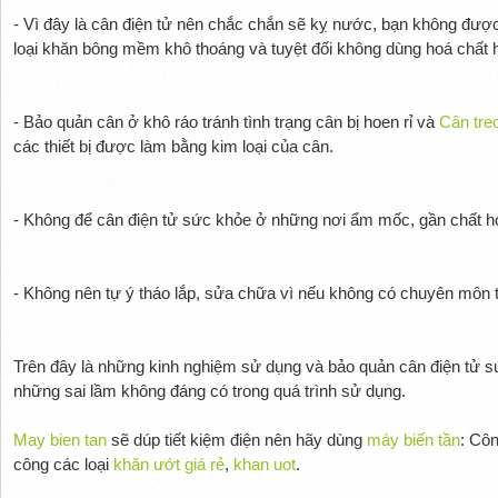
- Vì đây là cân điện tử nên chắc chắn sẽ kỵ nước, bạn không đượ
loại khăn bông mềm khô thoáng và tuyệt đối không dùng hoá chất ha
- Bảo quản cân ở khô ráo tránh tình trạng cân bị hoen rỉ và
Cân treo
các thiết bị được làm bằng kim loại của cân.
- Không để cân điện tử sức khỏe ở những nơi ẩm mốc, gần chất ho
- Không nên tự ý tháo lắp, sửa chữa vì nếu không có chuyên môn t
Trên đây là những kinh nghiệm sử dụng và bảo quản cân điện tử 
những sai lầm không đáng có trong quá trình sử dụng.
May bien tan
sẽ dúp tiết kiệm điện nên hãy dùng
máy biến tần
: Cô
công các loại
khăn ướt giá rẻ
,
khan uot
.