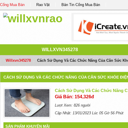
Cổng Mua Bán
Rao Vặt
Bản Tin Cổng Mua Bán
WILLXVN345278
Willxvn345278
/
Cách Sử Dụng Và Các Chức Năng Của Cân Sức Kh
CÁCH SỬ DỤNG VÀ CÁC CHỨC NĂNG CỦA CÂN SỨC KHỎE ĐIỆ
Cách Sử Dụng Và Các Chức Năng C
Giá Bán: 154,326đ
Lượt Xem: 826 người
Cập Nhật: 13/01/2023 Lúc 05 Gờ 56 Phút
SẢN PHẨM KHUYẾN MÃI