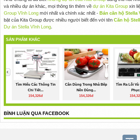
và nhiều dự án khác, mọi thông tin thêm về
dự án Kita Group
xin l
Group Vĩnh Long
mới nhất và chính xác nhất -
Bán căn hộ Stella 
bật của Kita Group được nhiều người biết đến với tên
Căn hộ Stel
Dự án Stella Vĩnh Long
.
SẢN PHẨM KHÁC
Tìm Hiểu Các Thông Tin
Cân Dùng Trong Nhà Bếp
Tìm Ra Lỗi Và
Chi Tiết...
Nên Dùng...
Phục.
154,326đ
154,326đ
154,3
BÌNH LUẬN QUA FACEBOOK