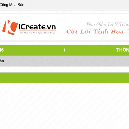
 Cổng Mua Bán
46
/
THÔN
án