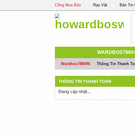
Cổng Mua Bán
Rao Vặt
Bản Tin
WARDBOS7880
Wardbos788046
/
Thông Tin Thanh To
THÔNG TIN THANH TOÁN
Đang cập nhật...