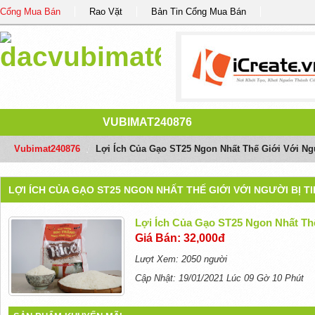
Cổng Mua Bán
Rao Vặt
Bản Tin Cổng Mua Bán
VUBIMAT240876
Vubimat240876
/
Lợi Ích Của Gạo ST25 Ngon Nhất Thế Giới Với Ng
LỢI ÍCH CỦA GẠO ST25 NGON NHẤT THẾ GIỚI VỚI NGƯỜI BỊ 
Lợi Ích Của Gạo ST25 Ngon Nhất Th
Giá Bán: 32,000đ
Lượt Xem: 2050 người
Cập Nhật: 19/01/2021 Lúc 09 Gờ 10 Phút