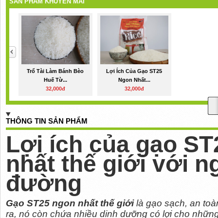
SẢN PHẨM KHUYẾN MÃI
Trổ Tài Làm Bánh Bèo
Lợi Ích Của Gạo ST25
Huế Từ...
Ngon Nhất...
32,000đ
32,000đ
THÔNG TIN SẢN PHẨM
Lợi ích của gạo S
nhất thế giới với n
đường
Gạo ST25 ngon nhất thế giới
là gạo sạch, an toà
ra, nó còn chứa nhiều dinh dưỡng có lợi cho nhữn