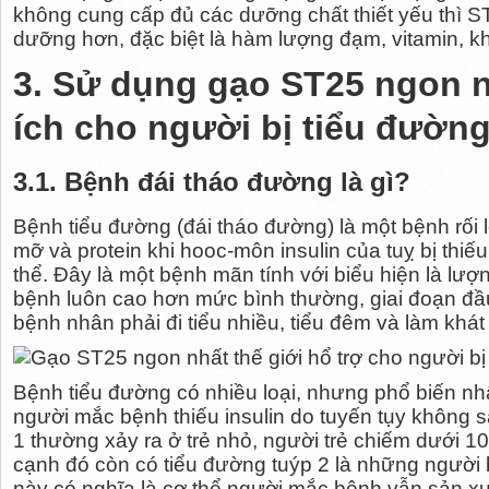
không cung cấp đủ các dưỡng chất thiết yếu thì ST2
dưỡng hơn, đặc biệt là hàm lượng đạm, vitamin, k
3. Sử dụng gạo ST25 ngon n
ích cho người bị tiểu đườn
3.1. Bệnh đái tháo đường là gì?
Bệnh tiểu đường (đái tháo đường) là một bệnh rối
mỡ và protein khi hooc-môn insulin của tuỵ bị thiế
thể. Đây là một bệnh mãn tính với biểu hiện là l
bệnh luôn cao hơn mức bình thường, giai đoạn đầ
bệnh nhân phải đi tiểu nhiều, tiểu đêm và làm khát
Bệnh tiểu đường có nhiều loại, nhưng phổ biến nhấ
người mắc bệnh thiếu insulin do tuyến tụy không 
1 thường xảy ra ở trẻ nhỏ, người trẻ chiếm dưới 
cạnh đó còn có tiểu đường tuýp 2 là những người b
này có nghĩa là cơ thể người mắc bệnh vẫn sản xu