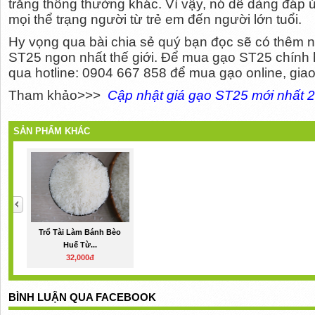
trắng thông thường khác. Vì vậy, nó dễ dàng đáp
mọi thể trạng người từ trẻ em đến người lớn tuổi.
Hy vọng qua bài chia sẻ quý bạn đọc sẽ có thêm n
ST25 ngon nhất thế giới. Để mua gạo ST25 chính hã
qua hotline: 0904 667 858 để mua gạo online, giao
Tham khảo>>>
Cập nhật giá gạo ST25 mới nhất
2
SẢN PHẨM KHÁC
Trổ Tài Làm Bánh Bèo
Huế Từ...
32,000đ
BÌNH LUẬN QUA FACEBOOK