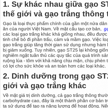
1. Sự khác nhau giữa gạo S
thế giới và gạo trắng thông
Gạo là loại thực phẩm chính của gần một nửa dân s
ăn của người Việt Nam. Về mặt cấu tạo cơ bản,
g
các loại gạo trắng khác khá giống nhau, đều được x
tinh chế bỏ đi phần trấu, cám và mầm gạo. Việc l
gạo trắng giúp tăng thời gian sử dụng nhưng hàm
bị giảm xuống. Tuy nhiên, gạo ST25 lại không giốn
nghiêm ngặt tuân thủ các quy tắc của quá trình sả
ruộng lúa - tôm với khả năng chịu mặn, chịu phèn 
có lợi cho sức khỏe và an toàn hơn các loại khác.
2. Dinh dưỡng trong gạo ST
giới và gạo trắng khác
Về mặt giá trị dinh dưỡng, cả gạo trắng thông th
carbohydrate cao, đây là một thành phần cơ bản t
ta sử dụng để tạo ra năng lượng để hoạt động. Nếu