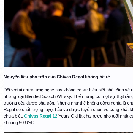
Nguyên liệu pha trộn của Chivas Regal không hề rẻ
Đối với ai chưa từng nghe hay không có sự hiểu biết nhất định về
những loại Blended Scotch Whisky. Thế nhưng có một sự thật rằng,
trường đều được pha trộn. Nhưng như thế không đồng nghĩa là ch
Regal có chất lượng tuyệt hảo và được tuyển chọn vô cùng khắt k
chưa biết,
Chivas Regal 12
Years Old là chai rượu nhỏ tuổi nhất c
khoảng 50 USD.