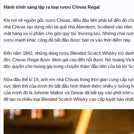
Hành trình sáng lập ra loại rượu Chivas Regal
Khi nói về nguồn gốc rượu Chivas, điều đầu tiên phải kể đến đó c
nhà Chivas tạo dựng nên tại quê nhà Aberdeen, Scotland vào năm
mặt hàng xa xỉ phẩm cho giới quý tộc thượng lưu. Những chai rư
rượu mạnh khác cũng đã bắt đầu được bán ra vào thời điểm này.
Đến năm 1842, những dòng rượu Blended Scotch Whisky trứ danh đ
đời. Chivas Regal được đánh giá cao đến nỗi được Nữ hoàng Vict
độc quyền cho hoàng gia trong chuyến thăm đầu tiên của bà tới Sc
Nửa đầu thế kỉ 19, anh em nhà Chivas trong thời gian cung cấp rư
vực lãnh thổ của mình thì bắt đầu hình thành thêm nhiều ý tưởng
của mình đó là Johnnie Walker và Dewar đã bắt tay vào phối trộn
để tạo ra nhiều loại Blended Scotch Whisky cao cấp tuyệt hảo nhất