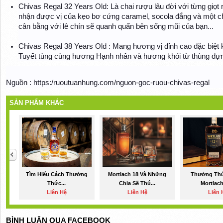
Chivas Regal 32 Years Old: Là chai rượu lâu đời với từng giọ
nhận được vị của kẹo bơ cứng caramel, socola đắng và một c
cân bằng với lê chín sẽ quanh quẩn bên sống mũi của bạn...
Chivas Regal 38 Years Old : Mang hương vị đỉnh cao đặc biệt
Tuyết tùng cùng hương Hạnh nhân và hương khói từ thùng đựng
Nguồn : https:/ruoutuanhung.com/nguon-goc-ruou-chivas-regal
SẢN PHẨM KHÁC
Tìm Hiểu Cách Thưởng
Mortlach 18 Và Những
Thưởng Th
Thức...
Chia Sẽ Thú...
Mortlach 
Liên Hệ
Liên Hệ
Liên 
BÌNH LUẬN QUA FACEBOOK