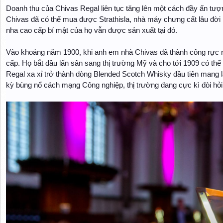
Doanh thu của Chivas Regal liên tục tăng lên một cách đầy ấn t
Chivas đã có thể mua được Strathisla, nhà máy chưng cất lâu đời 
nha cao cấp bí mật của họ vẫn được sản xuất tại đó.
Vào khoảng năm 1900, khi anh em nhà Chivas đã thành công rực rỡ
cấp. Họ bắt đầu lấn sân sang thị trường Mỹ và cho tới 1909 có thể
Regal xa xỉ trở thành dòng Blended Scotch Whisky đầu tiên mang lại
kỳ bùng nổ cách mạng Công nghiệp, thị trường đang cực kì đòi hỏ