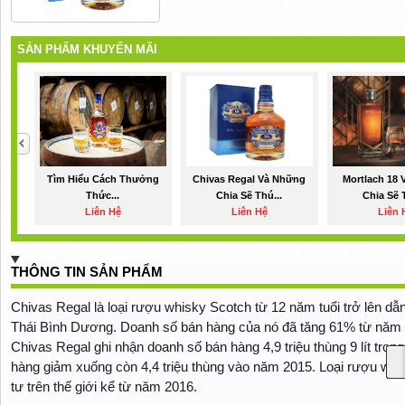
SẢN PHẨM KHUYẾN MÃI
Tìm Hiểu Cách Thưởng
Chivas Regal Và Những
Mortlach 18
Thức...
Chia Sẽ Thú...
Chia Sẽ 
Liên Hệ
Liên Hệ
Liên 
THÔNG TIN SẢN PHẨM
Chivas Regal là loại rượu whisky Scotch từ 12 năm tuổi trở lên d
Thái Bình Dương. Doanh số bán hàng của nó đã tăng 61% từ năm 
Chivas Regal ghi nhận doanh số bán hàng 4,9 triệu thùng 9 lít tr
hàng giảm xuống còn 4,4 triệu thùng vào năm 2015. Loại rượu whi
tư trên thế giới kể từ năm 2016.