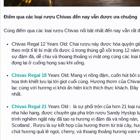
Điểm qua các loại rượu Chivas đến nay vẫn được ưa chuộng
Cùng điểm qua các loại rượu Chivas nổi bật nhất đến nay vẫn rất đ
Chivas Regal 12 Years Old: Chai rượu này được hòa quyện g
theo một tỉ lệ bí mật rồi được ủ trong thùng gỗ sồi trong 12 n
sự đậm đà, dễ chịu và thoang thoảng vị mật ong cùng các loại trá
đọng lại ở cuống họng sau khi uống.
Chivas Regal 18
Years Old: Mang vị nồng đậm, cuốn hút bởi 
hoa tinh khiết lưu lại tới giọt cuối cùng. Hương thơm của Chiv
lạc cùng với hương vị khói ẩn hiện kích thích thực khách. Đây 
nhất.
Chivas Regal 21
Years Old : là sự phối trộn của hơn 21 loại
nha hảo hạng, được chuyên gia pha trộn rượu Sandy Hyslop l
trình nghiêm ngặt này đã tạo ra hương vị đậm đà và nồng nàn,
Scotland . Rượu là sự kết hợp của hương thơm từ trái cây, h
chút hương quả lê ngọt, cherry, và thoang thoảng hương vani v