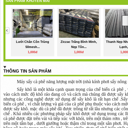
SẢN PHẨM KHUYẾN MÃI
Lưới Chắn Côn Trùng
Ziczac Trắng Bình Minh,
Thanh Nẹp Nh
50mesh...
Nẹp Tôn...
Lạnh,.
1,000đ
1,000đ
1,00
THÔNG TIN SẢN PHẨM
Máy sấy cà phê năng lượng mặt trời (nhà kính phơi sấy nông 
Sấy khô là một khía cạnh quan trọng của chế biến cà phê , 
vào cách mức độ khô ráo đang có và cách mà chúng đã được sấy khô
nhưng các công nghệ được sử dụng để sấy khô là rất hạn chế .Sấy
biến cà phê , vì chất lượng và giá của cà phê phụ thuộc vào cách m
được sấy khô. mặc dù cà phê đã được trồng từ rất lâu nhưng các côn
chế . Khá nhiều các phương pháp sấy khô được sử dụng trong các lĩ
cà phê được đặt trên vải và tiếp xúc với khói, trên một thảm rơm , t
trên một tấm bạt , dưới giường hoặc thậm chí trong một sân phơi. Hạ