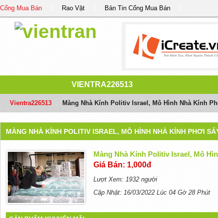
Cổng Mua Bán
Rao Vặt
Bản Tin Cổng Mua Bán
VIENTRA226513
Vientra226513
/
Màng Nhà Kính Politiv Israel, Mô Hình Nhà Kính Ph
MÀNG NHÀ KÍNH POLITIV ISRAEL, MÔ HÌNH NHÀ KÍNH PHƠI SẤY
Màng Nhà Kính Politiv Israel, Mô Hì
Giá Bán: 1,000đ
Lượt Xem: 1932 người
Cập Nhật: 16/03/2022 Lúc 04 Gờ 28 Phút