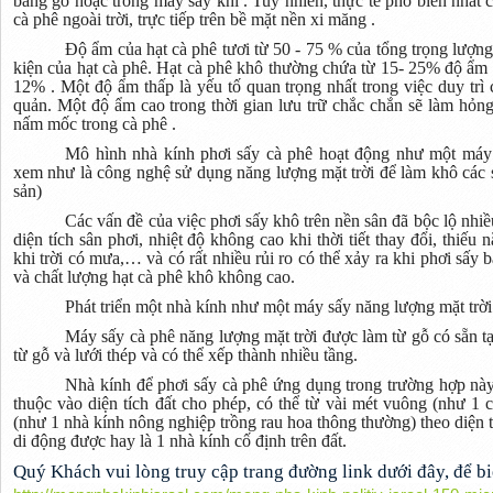
bằng gỗ hoặc trong máy sấy khí . Tuy nhiên, thực tế phổ biến nhất 
cà phê ngoài trời, trực tiếp trên bề mặt nền xi măng .
Độ ẩm của hạt cà phê tươi từ 50 - 75 % của tổng trọng lượng
kiện của hạt cà phê. Hạt cà phê khô thường chứa từ 15- 25% độ ẩm ,
12% . Một độ ẩm thấp là yếu tố quan trọng nhất trong việc duy trì 
quản. Một độ ẩm cao trong thời gian lưu trữ chắc chắn sẽ làm hỏng 
nấm mốc trong cà phê .
Mô hình nhà kính phơi sấy cà phê hoạt động như một máy 
xem như là công nghệ sử dụng năng lượng mặt trời để làm khô các
sản)
Các vấn đề của việc phơi sấy khô trên nền sân đã bộc lộ nh
diện tích sân phơi, nhiệt độ không cao khi thời tiết thay đổi, thiếu 
khi trời có mưa,… và có rất nhiều rủi ro có thể xảy ra khi phơi sấy 
và chất lượng hạt cà phê khô không cao.
Phát triển một nhà kính như một máy sấy năng lượng mặt trời
Máy sấy cà phê năng lượng mặt trời được làm từ gỗ có sẵn 
từ gỗ và lưới thép và có thể xếp thành nhiều tầng.
Nhà kính để phơi sấy cà phê ứng dụng trong trường hợp này 
thuộc vào diện tích đất cho phép, có thể từ vài mét vuông (như 1 
(như 1 nhà kính nông nghiệp trồng rau hoa thông thường) theo diện 
di động được hay là 1 nhà kính cố định trên đất.
Quý Khách vui lòng truy cập trang đường link dưới đây, để bi