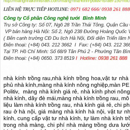
http://mangnhakinhisrael.com/mang-nha-kinh-politiv-israel-150-mic
LIÊN HỆ TRỰC TIẾP HOTLINE
: 0971 682 666/ 0938 261 88
Công ty Cổ phần Công nghệ tưới
Bình Minh
Trụ sở Công ty:
Số 07, Ngõ 28 Trần Thái Tông, Quận Cầu 
VP bán hàng
Hà Nội:
Số 2, Ngõ 238 Đường Hoàng Quốc Vi
( Bên cạnh trường CĐ Du lịch Hà Nội, Đối diện Triển lãm
Điện thoại:
(+84) 043. 212 3662 I
Fax:
(+84) 043. 212 36
Tại TP. Hồ Chí Minh:
Số 68/9 Tân Phú 2 - Phường Tân Bình
Điện thoại:
(+84) 0650. 373 8519
I
Hotline: 0938 261 888
nhà kính trồng rau,nhà kính trồng hoa,vật tư n
phủ nhà kính,màng nhà kính nông nghiệp,màn PE 
Politiv,
màng nhà kính giá rẻ, nhà kính phơi nông 
nhà kính, dây đè mái,màng nhà kính trồng rau, mô
liệu làm nhà kính trồng rau, nhà kính giá rẻ, chi 
rau ở hà nội, giá màng nhà kính hà nội, vật tư 
kính, cung cấp vật tư nhà kính, tự làm nhà kính tr
trong nhà màng, chi phí nhà màng trồng dưa lướ