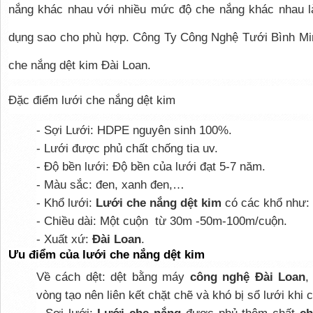
nắng khác nhau với nhiều mức độ che nắng khác nhau l
dụng sao cho phù hợp. Công Ty Công Nghệ Tưới Bình Min
che nắng dệt kim Đài Loan.
Đặc điểm lưới che nắng dệt kim
- Sợi Lưới: HDPE nguyên sinh 100%.
- Lưới được phủ chất chống tia uv.
- Độ bền lưới: Độ bền của lưới đạt 5-7 năm.
- Màu sắc: đen, xanh đen,…
- Khổ lưới:
Lưới che nắng dệt kim
có các khổ như:
- Chiều dài: Một cuộn từ 30m -50m-100m/cuộn.
- Xuất xứ:
Đài Loan
.
Ưu điểm của lưới che nắng dệt kim
Về cách dệt: dệt bằng máy
công nghệ Đài Loan
,
vòng tạo nên liên kết chặt chẽ và khó bị sổ lưới khi c
- Sợi lưới:
Lưới che nắng
được phủ thêm chất
ch