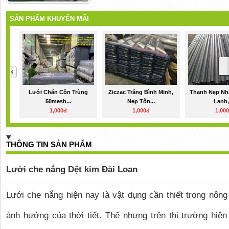
SẢN PHẨM KHUYẾN MÃI
Lưới Chắn Côn Trùng
Ziczac Trắng Bình Minh,
Thanh Nẹp Nh
50mesh...
Nẹp Tôn...
Lạnh,.
1,000đ
1,000đ
1,00
THÔNG TIN SẢN PHẨM
Lưới che nắng Dệt kim Đài Loan
Lưới che nắng hiện nay là vật dụng cần thiết trong nông
ảnh hưởng của thời tiết. Thế nhưng trên thị trường hiện 