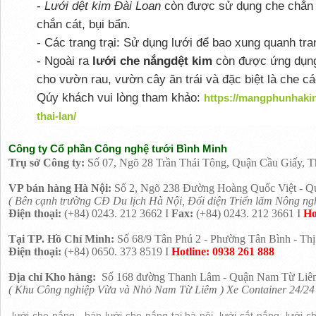
-
Lưới dệt kim Đài Loan
còn được sử dụng che chắn g
chắn cát, bụi bẩn.
- Các trang trại: Sử dụng lưới để bao xung quanh tran
- Ngoài ra
lưới che nắngdệt kim
còn được ứng dụng
cho vườn rau, vườn cây ăn trái và đặc biệt là che cá
Qúy khách vui lòng tham khảo:
https://mangphunhaki
thai-lan/
Công ty Cổ phần Công nghệ tưới Bình Minh
Trụ sở Công ty:
Số 07, Ngõ 28 Trần Thái Tông, Quận Cầu Giấy, 
VP bán hàng
Hà Nội:
Số 2, Ngõ 238 Đường Hoàng Quốc Việt - Qu
( Bên cạnh trường CĐ Du lịch Hà Nội, Đối diện Triển lãm Nông ng
Điện thoại:
(+84) 0243. 212 3662 I
Fax:
(+84) 0243. 212 3661 I
Ho
Tại TP. Hồ Chí Minh:
Số 68/9 Tân Phú 2 - Phường Tân Bình - Th
Điện thoại:
(+84) 0650. 373 8519 I
Hotline: 0938 261 888
Địa chỉ Kho hàng:
Số 168 đường Thanh Lâm - Quận Nam Từ Liêm
( Khu Công nghiệp Vừa và Nhỏ Nam Từ Liêm ) Xe Container 24/24
lưới che nắng , bán lưới che nắng tại hà nội, lưới cắt nắng, lưới 