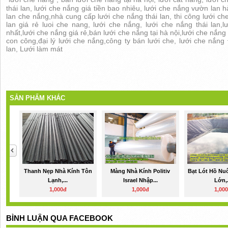
thái lan, lưới che nắng giá tiền bao nhiêu, lưới che nắng vườn lan h
lan che nắng,nhà cung cấp lưới che nắng thái lan, thi công lưới che
lan giá rẻ luoi che nang, lưới che nắng, lưới che nắng thái lan,
nhất,lưới che nắng giá rẻ,bán lưới che nắng tại hà nội,lưới che nắ
con công,đại lý lưới che nắng,công ty bán lưới che, lưới che nắng 
lan, Lưới làm mát
SẢN PHẨM KHÁC
Thanh Nẹp Nhà Kính Tôn
Màng Nhà Kính Politiv
Bạt Lót Hồ Nu
Lạnh,...
Israel Nhập...
Lớn,.
1,000đ
1,000đ
1,00
BÌNH LUẬN QUA FACEBOOK