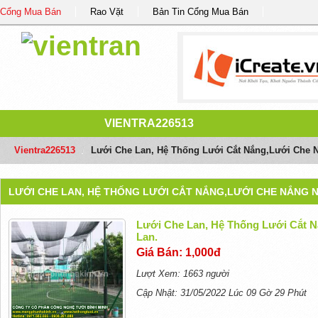
Cổng Mua Bán
Rao Vặt
Bản Tin Cổng Mua Bán
VIENTRA226513
Vientra226513
/
Lưới Che Lan, Hệ Thống Lưới Cắt Nắng,lưới Che 
LƯỚI CHE LAN, HỆ THỐNG LƯỚI CẮT NẮNG,LƯỚI CHE NẮNG N
Lưới Che Lan, Hệ Thống Lưới Cắt 
Lan.
Giá Bán: 1,000đ
Lượt Xem: 1663 người
Cập Nhật: 31/05/2022 Lúc 09 Gờ 29 Phút