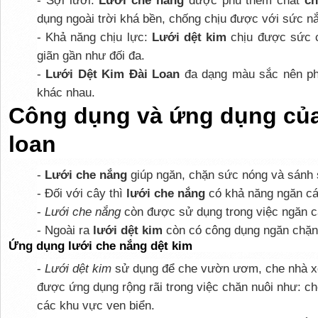
dụng ngoài trời khá bền, chống chịu được với sức n
- Khả năng chịu lực:
Lưới dệt kim
chịu được sức c
giãn gần như đối đa.
-
Lưới Dệt Kim Đài Loan
đa dạng màu sắc nên ph
khác nhau.
Công dụng và ứng dụng của 
loan
-
Lưới che nắng
giúp ngăn, chặn sức nóng và sánh 
- Đối với cây thì
lưới che nắng
có khả năng ngăn các
-
Lưới che nắng
còn được sử dụng trong việc ngăn c
- Ngoài ra
lưới dệt kim
còn có công dụng ngăn chặn 
Ứng dụng lưới che nắng dệt kim
-
Lưới dệt kim
sử dụng để che vườn ươm, che nhà xe,
được ứng dụng rộng rãi trong việc chăn nuôi như: c
các khu vực ven biển.