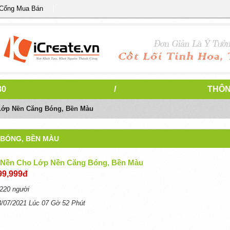
 Cổng Mua Bán
80
/
THÔN
Lớp Nền Căng Bóng, Bền Màu
 BÓNG, BỀN MÀU
 Nền Cho Lớp Nền Căng Bóng, Bền Màu
99,999đ
220 người
3/07/2021 Lúc 07 Gờ 52 Phút