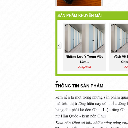
SẢN PHẨM KHUYẾN MÃI
<
Những Lưu Ý Trong Việc
Vách Vệ 
Làm...
Chịu
224,240đ
22
THÔNG TIN SẢN PHẨM
kem nền là một trong những sản phẩm quan 
mà trên thị trường hiện nay có nhiều dòng
hàng đầu phải kể đến Ohui. Liệu rằng Ohui
nữ Hàn Quốc - kem nền Ohui
Kem nền Ohui sở hữu nhiều công năng vượt