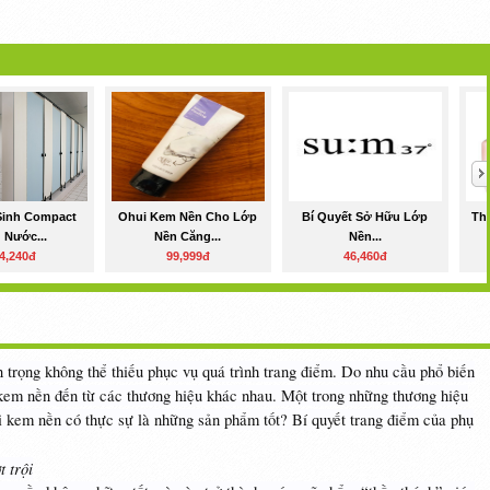
Sinh Compact
Ohui Kem Nền Cho Lớp
Bí Quyết Sở Hữu Lớp
Th
 Nước...
Nền Căng...
Nền...
4,240đ
99,999đ
46,460đ
trọng không thể thiếu phục vụ quá trình trang điểm. Do nhu cầu phổ biến
 kem nền đến từ các thương hiệu khác nhau. Một trong những thương hiệu
 kem nền có thực sự là những sản phẩm tốt? Bí quyết trang điểm của phụ
 trội