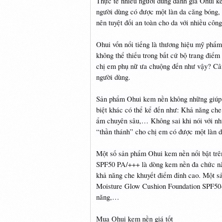
Thực tế nhiều người dùng đánh giá Ohui k
người dùng có được một làn da căng bóng, 
nên tuyệt đối an toàn cho da với nhiều công
Ohui vốn nổi tiếng là thương hiệu mỹ phẩ
không thể thiếu trong bất cứ bộ trang điể
chị em phụ nữ ưa chuộng đến như vậy? Câu
người dùng.
Sản phẩm Ohui kem nền không những giúp t
biệt khác có thể kể đến như: Khả năng che 
ẩm chuyên sâu,… Không sai khi nói với nh
“thần thánh” cho chị em có được một làn d
Một số sản phẩm Ohui kem nền nổi bật trê
SPF50 PA/+++ là dòng kem nền đa chức nă
khả năng che khuyết điểm đỉnh cao. Một s
Moisture Glow Cushion Foundation SPF50+
năng,…
Mua Ohui kem nền giá tốt