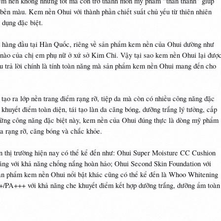
em nền không những tốt mà còn trở thành món mỹ phẩm “thần thánh” giúp
bền màu. Kem nền Ohui với thành phần chiết suất chủ yếu từ thiên nhiên
 dụng đặc biệt.
m hàng đầu tại Hàn Quốc, riêng về sản phẩm kem nền của Ohui dường như
m nào của chị em phụ nữ ở xứ sở Kim Chi. Vậy tại sao kem nền Ohui lại đượ
 trả lời chính là tính toàn năng mà sản phẩm kem nền Ohui mang đến cho
ạo ra lớp nền trang điểm rạng rỡ, tiệp da mà còn có nhiều công năng đặc
khuyết điểm toàn diện, tái tạo làn da căng bóng, dưỡng trắng lý tưởng, cấp
ững công năng đặc biệt này, kem nền của Ohui đúng thực là dòng mỹ phẩm
a rạng rỡ, căng bóng và chắc khỏe.
n thị trường hiện nay có thể kể đến như: Ohui Super Moisture CC Cushion
ng với khả năng chống nắng hoàn hảo; Ohui Second Skin Foundation với
ản phẩm kem nền Ohui nổi bật khác cũng có thể kể đến là Whoo Whitening
/PA+++ với khả năng che khuyết điểm kết hợp dưỡng trắng, dưỡng ẩm toàn