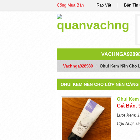
Cổng Mua Bán
Rao Vặt
Bản Tin
VACHNGA9289
Vachnga928980
/
Ohui Kem Nền Cho 
OHUI KEM NỀN CHO LỚP NỀN CĂNG
Ohui Kem
Giá Bán: 
Lượt Xem: 1
Cập Nhật: 0