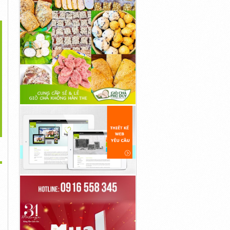
>
e Face Shop Kem Nền
The Face Shop Cushion
Khác Chì Kẻ Mày The Face
Dành Cho Da...
Cho Lớp Nền...
Shop...
23,255đ
464,575,820đ
100,000,000đ