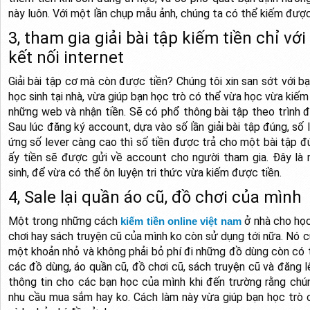
này luôn. Với một lần chụp mẫu ảnh, chúng ta có thể kiếm được 
3, tham gia giải bài tập kiếm tiền chỉ vớ
kết nối internet
Giải bài tập cơ mà còn được tiền? Chúng tôi xin san sớt với 
học sinh tại nhà, vừa giúp bạn học trò có thể vừa học vừa kiếm đ
những web và nhận tiền. Sẽ có phổ thông bài tập theo trình đ
Sau lúc đăng ký account, dựa vào số lần giải bài tập đúng, số
ứng số lever càng cao thì số tiền được trả cho một bài tập 
ấy tiền sẽ được gửi về account cho người tham gia. Đây là 
sinh, để vừa có thể ôn luyện tri thức vừa kiếm được tiền.
4, Sale lại quần áo cũ, đồ chơi của mình
Một trong những cách
ở nhà cho học
kiếm tiền online việt nam
chơi hay sách truyện cũ của mình ko còn sử dụng tới nữa. Nó 
một khoản nhỏ và không phải bỏ phí đi những đồ dùng còn có 
các đồ dùng, áo quần cũ, đồ chơi cũ, sách truyện cũ và đăng
thông tin cho các bạn học của mình khi đến trường rằng chú
nhu cầu mua sắm hay ko. Cách làm này vừa giúp bạn học trò c