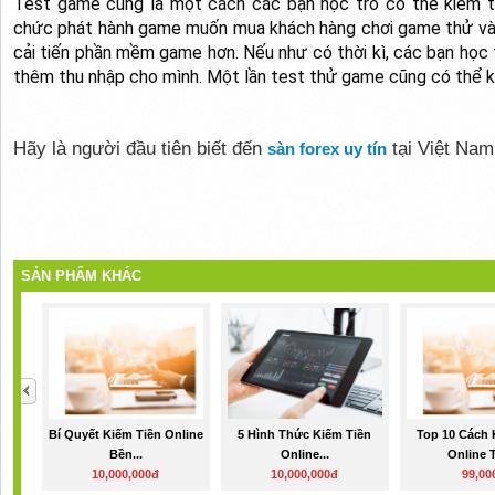
Test game cũng là một cách các bạn học trò có thể kiếm t
chức phát hành game muốn mua khách hàng chơi game thử và đ
cải tiến phần mềm game hơn. Nếu như có thời kì, các bạn học
thêm thu nhập cho mình. Một lần test thử game cũng có thể 
Hãy là người đầu tiên biết đến
tại Việt Nam
sàn forex uy tín
SẢN PHẨM KHÁC
Bí Quyết Kiếm Tiền Online
5 Hình Thức Kiếm Tiền
Top 10 Cách 
Bền...
Online...
Online T
10,000,000đ
10,000,000đ
99,00