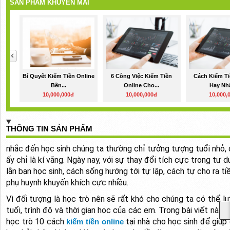
SẢN PHẨM KHUYẾN MÃI
Bí Quyết Kiếm Tiền Online
6 Công Việc Kiếm Tiền
Cách Kiếm Ti
Bền...
Online Cho...
Hay Nhất
10,000,000đ
10,000,000đ
10,000,
THÔNG TIN SẢN PHẨM
nhắc đến học sinh chúng ta thường chỉ tưởng tượng tuổi nhỏ, d
ấy chỉ là kí vãng. Ngày nay, với sự thay đổi tích cực trong tư 
lẫn bạn học sinh, cách sống hướng tới tự lập, cách tự cho ra 
phụ huynh khuyến khích cực nhiều.
Vì đối tượng là học trò nên sẽ rất khó cho chúng ta có thể 
tuổi, trình độ và thời gian học của các em. Trong bài viết này,
học trò 10 cách
tại nhà cho học sinh để giúp
kiếm tiền online