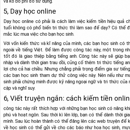
và ko bỏ phí đồ sử dụng.
5, Dạy học online
Dạy học online có phải là cách làm việc kiếm tiền hiệu quả 
tuổi không có phổ biến tri thức thì làm sao để dạy? Có thể 
mắc lúc mua việc cho bạn học sinh.
Với vốn kiến thức và kĩ năng của mình, các bạn học sinh có 
ngoài về tiếng Việt. Để làm được công tác này, một trong n
tốt đó là giao thiệp bằng tiếng anh. Công tác này sẽ giúp 
nhập và dành thời gian trau dồi, củng cố thêm tri thức tiếng a
lợi cho cả hai chiều. Nhưng chẳng phải trọng điểm gia sư tiến
các bạn học sinh tham dự thử công việc này. Nên nếu như mu
sinh phải chứng minh được kỹ năng ngoại ngữ và tri thức của
cập và nghĩ suy.
6, Viết truyện ngắn: cách kiếm tiền onli
công tác này rất thích hợp với những bạn học sinh có năng khi
phú và hoạt ngôn. Sau thời kì lên lớp, bạn có thể dành thời gi
mình. Sau lúc hoàn thành có thể đăng lên các web truyện để 
về học sinh có thể gửi về cho các báo như hoa học sinh, mự