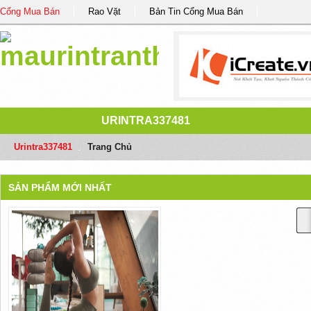
Cổng Mua Bán
Rao Vặt
Bản Tin Cổng Mua Bán
URINTRA337481
Urintra337481
/
Trang Chủ
SẢN PHẨM MỚI NHẤT