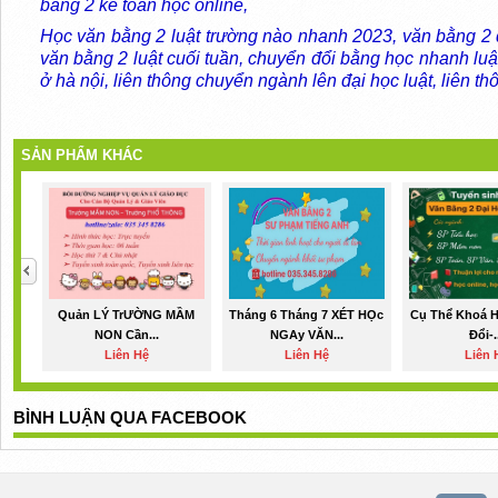
bằng 2 kế toán học online,
Học văn bằng 2 luật trường nào nhanh 2023, văn bằng 2 đ
văn bằng 2 luật cuối tuần, chuyển đổi bằng học nhanh luậ
ở hà nội, liên thông chuyển ngành lên đại học luật, liên th
SẢN PHẨM KHÁC
Quản LÝ TrƯỜNG MẦM
Tháng 6 Tháng 7 XÉT HỌc
Cụ Thể Khoá 
NON Cần...
NGAy VĂN...
Đổi-.
Liên Hệ
Liên Hệ
Liên 
BÌNH LUẬN QUA FACEBOOK