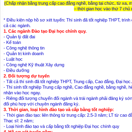
​(Chấp nhận bằng trung cấp cao đẳng nghề, bằng tại chức, từ xa,
– thời gian học vào thứ 7 chủ n
​* Điều kiện nộp hồ sơ xét tuyển: Thí sinh đã tốt nghiệp THPT, trình 
cả các ngành.
1. Các ngành Đào tạo Đại học chính quy.
- Quản lý đất đai
- Kế toán
- Công nghệ thông tin
- Quản trị kinh doanh
- Luật học
- Công nghệ Kỹ thuật Xây dựng
- Điều dưỡng
2. Đối tượng dự tuyển
- Tất cả thí sinh đã tốt nghiệp THPT, Trung cấp, Cao đẳng, Đại học
- Thí sinh tốt nghiệp Trung cấp nghề, Cao đẳng nghề, bằng nghề, 
nhận vào học ngay.
- Riêng đối tượng chuyển đổi ngành và trái ngành phải đăng ký s
đổi phù hợp với chuyên ngành đăng ký.
3. Thời gian, loại hình đào tạo và cấp bằng tốt nghiệp:
- Thời gian đào tạo: liên thông từ trung cấp: 2.5-3 năm; LT từ cao 
Thạc sĩ: 2 năm;
- Loại hình đào tạo và cấp bằng tốt nghiệp Đại học chính quy
4. Hồ sơ xét tuyển gồm: