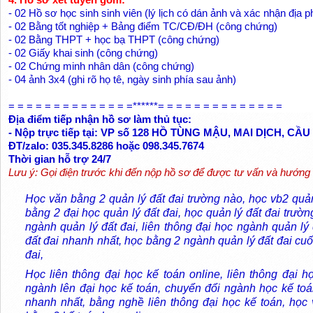
- 02 Hồ sơ học sinh sinh viên (lý lịch có dán ảnh và xác nhận địa
- 02 Bằng tốt nghiệp + Bảng điểm TC/CĐ/ĐH (công chứng)
- 02 Bằng THPT + học bạ THPT (công chứng)
- 02 Giấy khai sinh (công chứng)
- 02 Chứng minh nhân dân (công chứng)
- 04 ảnh 3x4 (ghi rõ họ tê, ngày sinh phía sau ảnh)
= = = = = = = = = = = = = =******= = = = = = = = = = = = = =
Địa điểm tiếp nhận hồ sơ làm thủ tục:
- Nộp trực tiếp tại: VP số 128 HỒ TÙNG MẬU, MAI DỊCH, CẦU
ĐT/zalo: 035.345.8286 hoặc 098.345.7674
Thời gian hỗ trợ 24/7
Lưu ý: Gọi điện trước khi đến nộp hồ sơ để được tư vấn và hướng 
Học văn bằng 2 quản lý đất đai trường nào, học vb2 quản 
bằng 2 đại học quản lý đất đai, học quản lý đất đai trườ
ngành quản lý đất đai, liên thông đại học ngành quản lý
đất đai nhanh nhất, học bằng 2 ngành quản lý đất đai cuố
đai,
Học liên thông đại học kế toán online, liên thông đại họ
ngành lên đại học kế toán, chuyển đổi ngành học kế toá
nhanh nhất, bằng nghề liên thông đại học kế toán, học