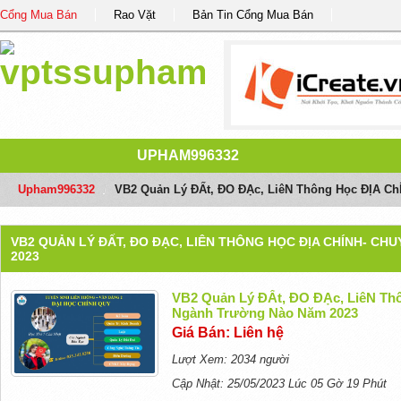
Cổng Mua Bán
Rao Vặt
Bản Tin Cổng Mua Bán
UPHAM996332
Upham996332
/
VB2 Quản Lý ĐẤt, ĐO ĐẠc, LiêN Thông Học ĐỊA C
VB2 QUẢN LÝ ĐẤT, ĐO ĐẠC, LIÊN THÔNG HỌC ĐỊA CHÍNH- C
2023
VB2 Quản Lý ĐẤt, ĐO ĐẠc, LiêN Th
Ngành Trường Nào Năm 2023
Giá Bán: Liên hệ
Lượt Xem: 2034 người
Cập Nhật: 25/05/2023 Lúc 05 Gờ 19 Phút