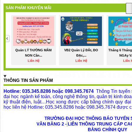
SẢN PHẨM KHUYẾN MÃI
Quản LÝ TrƯỜNG MẦM
VB2 Quản Lý ĐẤt, ĐO
Tháng 6 Tháng
NON Cần...
ĐẠc,...
NGAy VĂ
Liên Hệ
Liên Hệ
Liên 
THÔNG TIN SẢN PHẨM
Hotline:
035.345.8286 hoặc 098.345.7674
Thông Tin tuyển 
đại học ngành kế toán, công nghệ thông tin, quản trị kinh doa
kỹ thuật điện, luật…Học xong được cấp bằng chính quy đại 
học liên hệ Hotline:
035.345.8286 hoặc 098.345.7674
được c
TRƯỜNG ĐẠI HỌC THÔNG BÁO TUYỂN 
VĂN BẰNG 2 -
LIÊN THÔNG TRUNG CẤP CA
BẰNG CHÍNH QUY