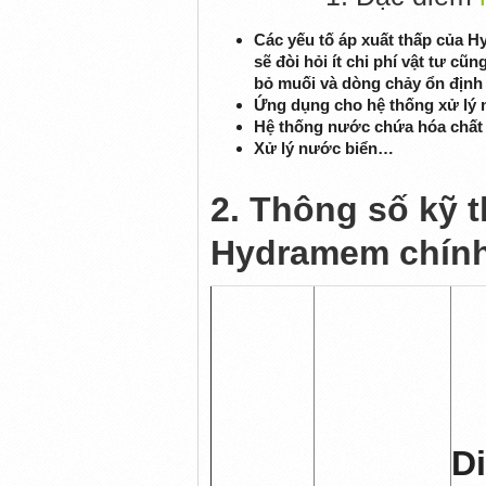
Các yếu tố áp xuất thấp của 
sẽ đòi hỏi ít chi phí vật tư c
bỏ muối và dòng chảy ổn định
Ứng dụng cho hệ thống xử lý 
Hệ thống nước chứa hóa chất
Xử lý nước biển…
2. Thông số kỹ 
Hydramem chính
D