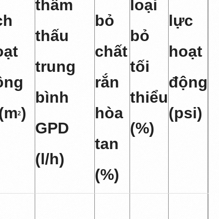
thẩm
loại
ch
bỏ
lực
thấu
bỏ
oạt
chất
hoạt
trung
tối
ộng
rắn
động
bình
thiểu
(m
)
hòa
(psi)
2
GPD
(%)
tan
(l/h)
(%)