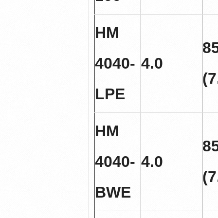
HM
8
4040-
4.0
(7
LPE
HM
8
4040-
4.0
(7
BWE