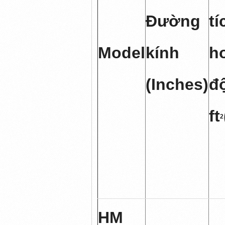
Đường
tí
Model
kính
h
(Inches)
đ
ft
2
HM