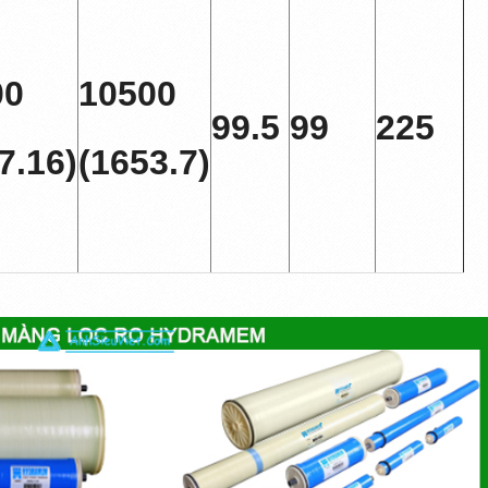
00
10500
99.5
99
225
7.16)
(1653.7)