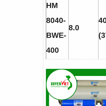
HM
8040-
4
8.0
BWE-
(3
400