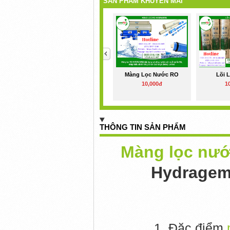
SẢN PHẨM KHUYẾN MÃI
<
Màng Lọc Nước RO
Lõi 
10,000đ
1
THÔNG TIN SẢN PHẨM
Màng lọc nướ
Hydrage
1. Đặc điểm