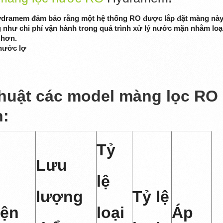
Hydramem đảm bảo rằng một hệ thống RO được lắp đặt màng nà
ũng như chi phí vận hành trong quá trình xử lý nước mặn nhằm loạ
 hơn.
nước lợ
thuật các model màng lọc RO
:
Tỷ
Lưu
lệ
lượng
Tỷ lệ
iện
loại
Áp