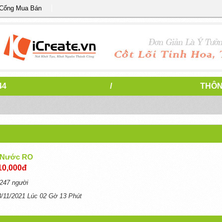
 Cổng Mua Bán
44
/
THÔN
 Nước RO
10,000đ
247 người
8/11/2021 Lúc 02 Gờ 13 Phút