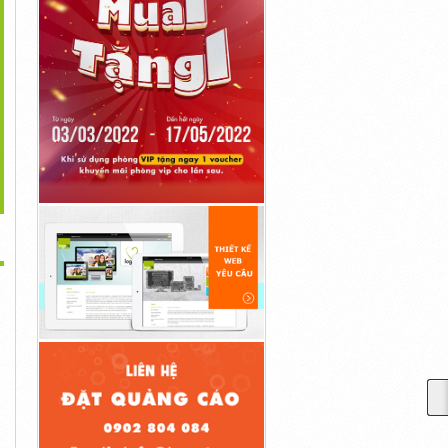
>
Vật Liệu Lọc Nước
Cột Lọc Nước Inox
Hóa Chất Chlorine Dùng
1,000đ
10,000đ
Trong Hồ...
10,000đ