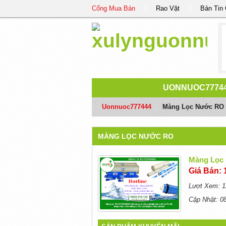
Cổng Mua Bán
Rao Vặt
Bản Tin
UONNUOC7774
Uonnuoc777444
/
Màng Lọc Nước RO
MÀNG LỌC NƯỚC RO
Màng Lọc
Giá Bán: 
Lượt Xem: 1
Cập Nhật: 0