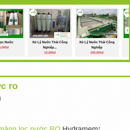
Lọc Nước
Xử Lý Nước Thải Công
Xử Lý Nước Thải Công
0,000đ
Nghiệp...
Nghiệp
10,000đ
100,000đ
c ro
m
màng lọc nước RO
Hydramem
: