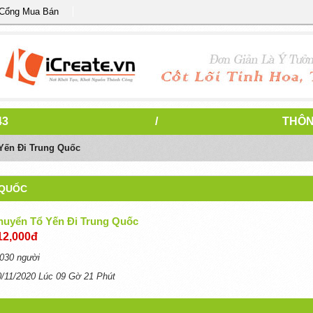
 Cổng Mua Bán
43
/
THÔN
Yến Đi Trung Quốc
 QUỐC
huyển Tổ Yến Đi Trung Quốc
12,000đ
030 người
0/11/2020 Lúc 09 Gờ 21 Phút