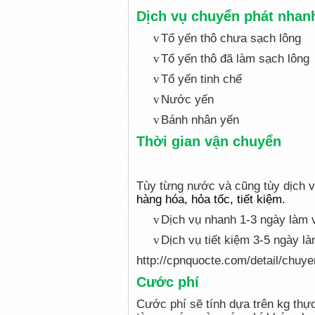
Dịch vụ chuyển phát nhanh
Tổ yến thô chưa sạch lông
v
Tổ yến thô đã làm sạch lông
v
Tổ yến tinh chế
v
Nước yến
v
Bánh nhân yến
v
Thời gian vận chuyển
Tùy từng nước và cũng tùy dịch 
hàng hóa, hỏa tốc, tiết kiệm.
Dịch vụ nhanh 1-3 ngày làm 
v
Dịch vụ tiết kiệm 3-5 ngày là
v
http://cpnquocte.com/detail/chuye
Cước phí
Cước phí sẽ tính dựa trên kg thự