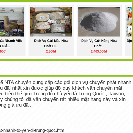
át Nhanh Việt
Dịch Vụ Gửi Mẫu Hóa
Dịch Vụ Gửi Hàng Hóa
Dịc
i Giá...
Chất Đi...
Chất...
50đ
2,500đ
2,403,000đ
tế NTA chuyên cung cấp các gói dịch vụ chuyển phát nhanh
u đãi nhất xin được giúp đỡ quý khách vận chuyển mặt
c trên thế giới.Trong đó chủ yếu là Trung Quốc , Taiwan,
 chúng tôi đã vận chuyển rất nhiều mặt hang này và xin
ng giá ưu đãi.
t-nhanh-to-yen-di-trung-quoc.html