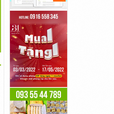
>
h Vụ Gửi Mẫu Cồn Đi...
Dịch Vụ Vận Chuyển Hàng
Dịch Vụ Gửi Hàng Hóa Đi
100,000đ
Hóa...
Anh
10đ
89,000đ