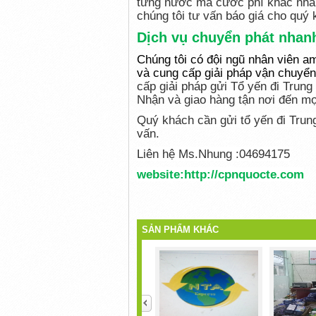
từng nước mà cước phí khác nhau
chúng tôi tư vấn báo giá cho quý 
Dịch vụ chuyển phát nhan
Chúng tôi có đội ngũ nhân viên am
và cung cấp giải pháp vận chuyển
cấp giải pháp gửi Tổ yến đi Trung
Nhận và giao hàng tận nơi đến mọ
Quý khách cần
gửi tổ yến đi Tru
vấn.
Liên hệ Ms.Nhung :04694175
website:http://cpnquocte.com
SẢN PHẨM KHÁC
<