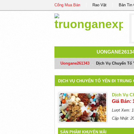
Cổng Mua Bán
Rao Vặt
Bản Tin
UONGANE2613
Uongane261343
/
Dịch Vụ Chuyển Tổ 
DỊCH VỤ CHUYỂN TỔ YẾN ĐI TRUNG
Dịch Vụ C
Giá Bán: 
Lượt Xem: 1
Cập Nhật: 2
SẢN PHẨM KHUYẾN MÃI