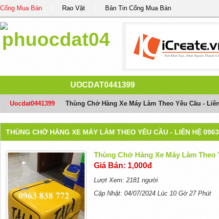
Cổng Mua Bán
Rao Vặt
Bản Tin Cổng Mua Bán
UOCDAT0441399
Uocdat0441399
/
Thùng Chở Hàng Xe Máy Làm Theo Yêu Cầu - Liên
THÙNG CHỞ HÀNG XE MÁY LÀM THEO YÊU CẦU - LIÊN HỆ 0963 
Thùng Chở Hàng Xe Máy Làm Theo Yê
Giá Bán: 1,000đ
Lượt Xem: 2181 người
Cập Nhật: 04/07/2024 Lúc 10 Gờ 27 Phút