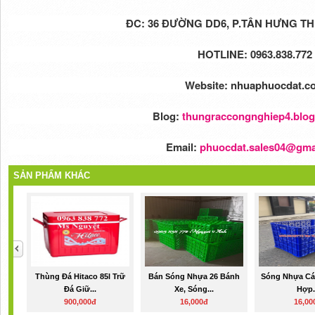
ĐC: 36 ĐƯỜNG DD6, P.TÂN HƯNG TH
HOTLINE: 0963.838.77
Website: nhuaphuocdat.
Blog:
thungraccongnghiep4.blo
Email:
phuocdat.sales04@gma
SẢN PHẨM KHÁC
Thùng Đá Hitaco 85l Trữ
Bán Sóng Nhựa 26 Bánh
Sóng Nhựa Cá
Đá Giữ...
Xe, Sóng...
Hợp.
900,000đ
16,000đ
16,00