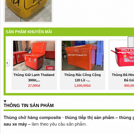
SẢN PHẨM KHUYẾN MÃI
Thùng Giữ Lạnh Thailand
Thùng Rác Công Cộng
Thùng Đá Hita
300lit,...
120 Lít -...
Đá Giữ
27,000đ
1,500,000đ
900,0
THÔNG TIN SẢN PHẨM
Thùng chở hàng composite
-
thùng tiếp thị sản phẩm – thùng 
sau xe máy –
làm theo yêu cầu sản phẩm.