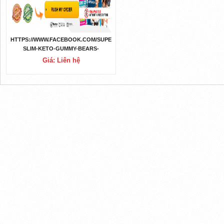
HTTPS://WWW.FACEBOOK.COM/SUPER-
SLIM-KETO-GUMMY-BEARS-
101224929362988
Giá: Liên hệ