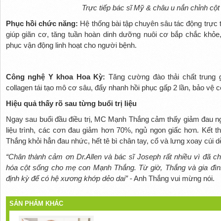
Trực tiếp bác sĩ Mỹ & châu u nắn chỉnh cột
Phục hồi chức năng:
Hệ thống bài tập chuyên sâu tác động trực 
giúp giãn cơ, tăng tuần hoàn dinh dưỡng nuôi cơ bắp chắc khỏe, l
phục vận động linh hoạt cho người bệnh.
Công nghệ Y khoa Hoa Kỳ:
Tăng cường đào thải chất trung g
collagen tái tạo mô cơ sâu, đẩy nhanh hồi phục gấp 2 lần, bảo vệ c
Hiệu quả thấy rõ sau từng buổi trị liệu
Ngay sau buổi đầu điều trị, MC Mạnh Thắng cảm thấy giảm đau n
liệu trình, các cơn đau giảm hơn 70%, ngủ ngon giấc hơn. Kết th
Thắng khỏi hẳn đau nhức, hết tê bì chân tay, cổ và lưng xoay cúi d
“Chân thành cảm ơn Dr.Allen và bác sĩ Joseph rất nhiều vì đã ch
hóa cột sống cho mẹ con Mạnh Thắng. Từ giờ, Thắng và gia đìn
định kỳ để có hệ xương khớp dẻo dai”
- Anh Thắng vui mừng nói.
SẢN PHẨM KHÁC