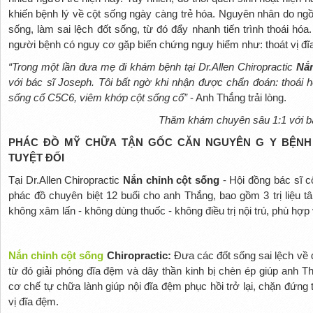
khiến bệnh lý về cột sống ngày càng trẻ hóa. Nguyên nhân do ngồi 
sống, làm sai lệch đốt sống, từ đó đẩy nhanh tiến trình thoái hóa.
người bệnh có nguy cơ gặp biến chứng nguy hiểm như: thoát vị đĩa
“Trong một lần đưa mẹ đi khám bệnh tại Dr.Allen Chiropractic
Nắn
với bác sĩ Joseph. Tôi bất ngờ khi nhận được chẩn đoán: thoái hó
sống cổ C5C6, viêm khớp cột sống cổ”
- Anh Thắng trải lòng.
Thăm khám chuyên sâu 1:1 với b
PHÁC ĐỒ MỸ CHỮA TẬN GỐC CĂN NGUYÊN G Y BỆNH
TUYỆT ĐỐI
Tại Dr.Allen Chiropractic
Nắn chỉnh cột sống
- Hội đồng bác sĩ 
phác đồ chuyên biệt 12 buổi cho anh Thắng, bao gồm 3 trị liệu tâ
không xâm lấn - không dùng thuốc - không điều trị nội trú, phù hợp v
Nắn chỉnh cột sống
Chiropractic:
Đưa các đốt sống sai lệch về đ
từ đó giải phóng đĩa đệm và dây thần kinh bị chèn ép giúp anh T
cơ chế tự chữa lành giúp nội đĩa đệm phục hồi trở lại, chặn đứng t
vị đĩa đệm.