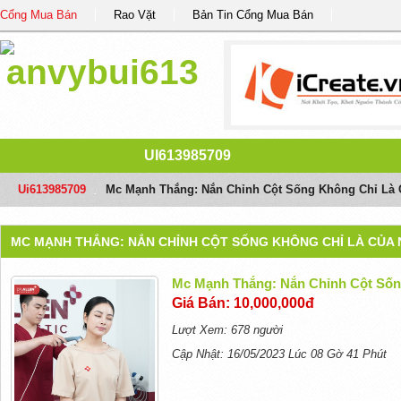
Cổng Mua Bán
Rao Vặt
Bản Tin Cổng Mua Bán
UI613985709
Ui613985709
/
Mc Mạnh Thắng: Nắn Chỉnh Cột Sống Không Chỉ Là 
MC MẠNH THẮNG: NẮN CHỈNH CỘT SỐNG KHÔNG CHỈ LÀ CỦA 
Mc Mạnh Thắng: Nắn Chỉnh Cột Sốn
Giá Bán: 10,000,000đ
Lượt Xem: 678 người
Cập Nhật: 16/05/2023 Lúc 08 Gờ 41 Phút