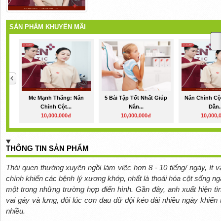
SẢN PHẨM KHUYẾN MÃI
Mc Mạnh Thắng: Nắn
5 Bài Tập Tốt Nhất Giúp
Nắn Chỉnh Cộ
Chỉnh Cột...
Nắn...
Dẫn..
10,000,000đ
10,000,000đ
10,000,
THÔNG TIN SẢN PHẨM
Thói quen thường xuyên ngồi làm việc hơn 8 - 10 tiếng/ ngày, ít
chính khiến các bệnh lý xương khớp, nhất là thoái hóa cột sống 
một trong những trường hợp điển hình. Gần đây, anh xuất hiện tìn
vai gáy và lưng, đôi lúc cơn đau dữ dội kéo dài nhiều ngày khiến 
nhiều.