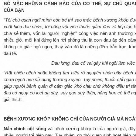
BỎ MẶC NHỮNG CẢNH BÁO CỦA CƠ THỂ, SỰ CHỦ QUAN
CỦA BẠN
“Tôi chủ quan nghĩ mình còn trẻ thì sao mắc bệnh xương khớp đư
xuất hiện đau nhức, tôi uống vội viên thuốc giảm đau và tiếp tục 
chia sẻ thêm, vốn là người “nghiện” công việc nên anh thường xu
nhiều giờ, mỗi khi đứng lên rời phòng thu là cơn đau ập đến càng
không có giấc ngủ ngon, thay vào đó là những đêm trằn trọc, k
đau tê.
Đau lưng, đau cổ vai gáy khi ngồi làm việc
“Rất nhiều bệnh nhân không tìm hiểu rõ nguyên nhân gây bệnh 
chữa bệnh nên sử dụng thường xuyên. Tuy nhiên, thuốc chỉ ngăn c
giúp người bệnh quên đi cảm giác khó chịu chứ không điều trị 
đau có nguy cơ loét dạ dày, suy gan suy thận, nặng hơn có thể n
giải thích.
BỆNH XƯƠNG KHỚP KHÔNG CHỈ CỦA NGƯỜI GIÀ MÀ NGÀ
Nắn chỉnh cột sống
và bệnh xương khớp là của người già, đây
nhiều người trẻ hiện nay. Tuy nhiên, do thói quen sinh hoạt hiện na