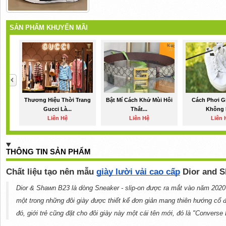
SẢN PHẨM KHUYẾN MÃI
Thương Hiệu Thời Trang
Bật Mí Cách Khử Mùi Hôi
Cách Phơi G
Gucci Là...
Thắt...
Không B
Liên Hệ
Liên Hệ
Liên 
THÔNG TIN SẢN PHẨM
Chất liệu tạo nên mẫu 
giày lười vải cao cấp
 Dior and 
Dior & Shawn B23 là dòng Sneaker - slip-on được ra mắt vào năm 2020 v
một trong những đôi giày được thiết kế đơn giản mang thiên hướng cổ đ
đó, giới trẻ cũng đặt cho đôi giày này một
cái tên mới, đó là "Converse 