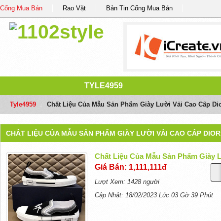
Cổng Mua Bán
Rao Vặt
Bản Tin Cổng Mua Bán
TYLE4959
Tyle4959
/
Chất Liệu Của Mẫu Sản Phẩm Giày Lười Vải Cao Cấp Di
CHẤT LIỆU CỦA MẪU SẢN PHẨM GIÀY LƯỜI VẢI CAO CẤP DIO
Chất Liệu Của Mẫu Sản Phẩm Giày 
Giá Bán: 1,111,111đ
Lượt Xem: 1428 người
Cập Nhật: 18/02/2023 Lúc 03 Gờ 39 Phút