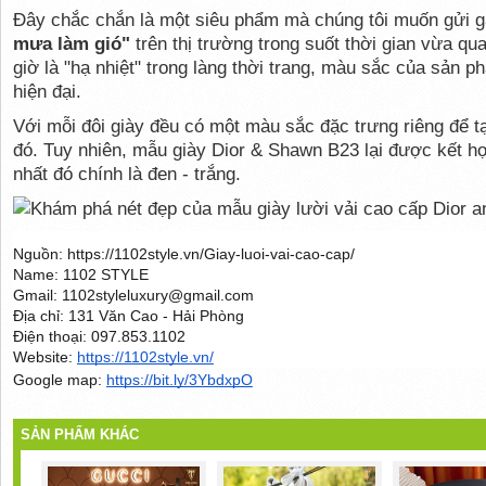
Đây chắc chắn là một siêu phẩm mà chúng tôi muốn gửi 
mưa làm gió"
 trên thị trường trong suốt thời gian vừa qu
giờ là "hạ nhiệt" trong làng thời trang, màu sắc của sản ph
hiện đại.
Với mỗi đôi giày đều có một màu sắc đặc trưng riêng để 
đó. Tuy nhiên, mẫu giày Dior & Shawn B23 lại được kết h
nhất đó chính là đen - trắng.
Nguồn: https://1102style.vn/Giay-luoi-vai-cao-cap/
Name: 1102 STYLE
Gmail: 1102styleluxury@gmail.com
Địa chỉ: 131 Văn Cao - Hải Phòng
Điện thoại: 097.853.1102
Website: 
https://1102style.vn/
Google map: 
https://bit.ly/3YbdxpO
SẢN PHẨM KHÁC