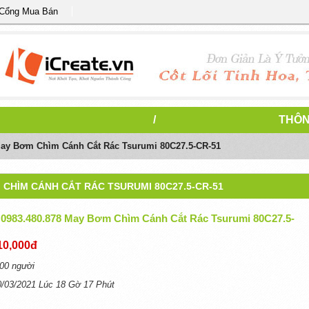
 Cổng Mua Bán
/
THÔN
8 May Bơm Chìm Cánh Cắt Rác Tsurumi 80C27.5-CR-51
M CHÌM CÁNH CẮT RÁC TSURUMI 80C27.5-CR-51
l) 0983.480.878 May Bơm Chìm Cánh Cắt Rác Tsurumi 80C27.5-
10,000đ
00 người
0/03/2021 Lúc 18 Gờ 17 Phút