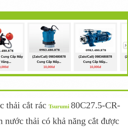
8 Cung Cấp Máy
(Zalo/call) 0983480878
(Zalo/call) 0983480878
(
 Váng...
Cung Cấp Máy...
Cung Cấp Máy...
0,000đ
10,000đ
10,000đ
 thải cắt rác
80C27.5-CR-
Tsurumi
 nước thải có khả năng cắt được