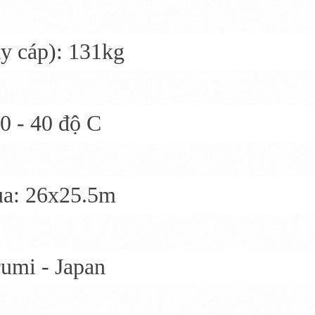
ây cáp): 131kg
 0 - 40 độ C
ua: 26x25.5m
rumi - Japan