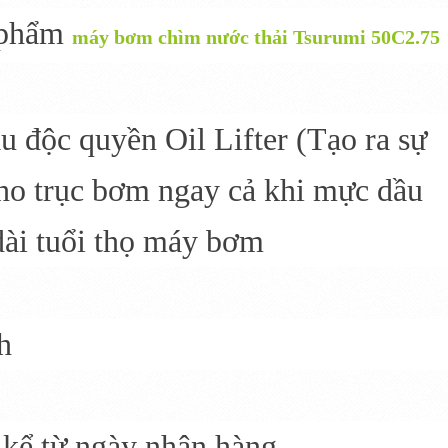
 phẩm
máy bơm chìm nước thải Tsurumi 50C2.75
 độc quyền Oil Lifter (Tạo ra sự
cho trục bơm ngay cả khi mực dầu
dài tuổi thọ máy bơm
h
 kể từ ngày nhận hàng