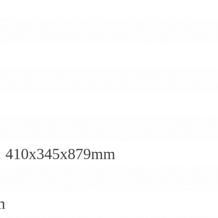
: 410x345x879mm
m