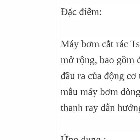
Đặc điểm:
Máy bơm cắt rác T
mở rộng, bao gồm 
đầu ra của động cơ 
mẫu máy bơm dòng C
thanh ray dẫn hướng
Ứng dụng :