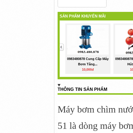
SẢN PHẨM KHUYẾN MÃI
<
0983480878 Cung Cấp Máy
098348087
Bơm Tăng...
Hút
10,000đ
1
THÔNG TIN SẢN PHẨM
Máy bơm chìm nước
51 là dòng máy bơm