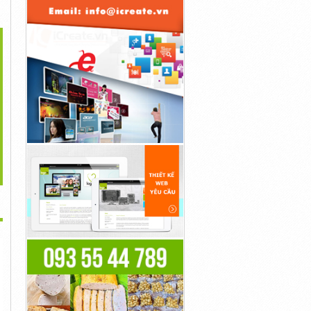
>
Zalo/call) 0983480878
(Zalo/call) 0983480878
0983480878 Cung Cấp Máy
Cung Cấp Máy...
Cung Cấp Máy...
Bơm Chìm...
10,000đ
10,000đ
10,000đ