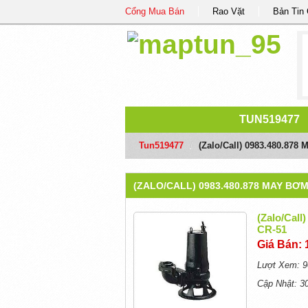
Cổng Mua Bán
Rao Vặt
Bản Tin
TUN519477
Tun519477
/
(Zalo/call) 0983.480.87
(ZALO/CALL) 0983.480.878 MAY BƠ
(Zalo/cal
CR-51
Giá Bán: 
Lượt Xem: 9
Cập Nhật: 3