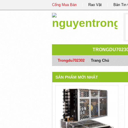
Cổng Mua Bán
Rao Vặt
Bản Tin
TRONGDU7023
Trongdu702302
/
Trang Chủ
SẢN PHẨM MỚI NHẤT