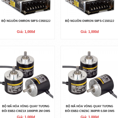
BỘ NGUỒN OMRON S8FS-C05012J
BỘ NGUỒN OMRON S8FS-C15012J
Giá: 1,000đ
Giá: 1,000đ
BỘ MÃ HÓA VÒNG QUAY TƯƠNG
BỘ MÃ HÓA VÒNG QUAY TƯƠNG
ĐỐI E6B2-CWZ1X 1000P/R 2M OMS
ĐỐI E6B2-CWZ6C 360P/R 0.5M OMS
Giá: 1,000đ
Giá: 1,000đ