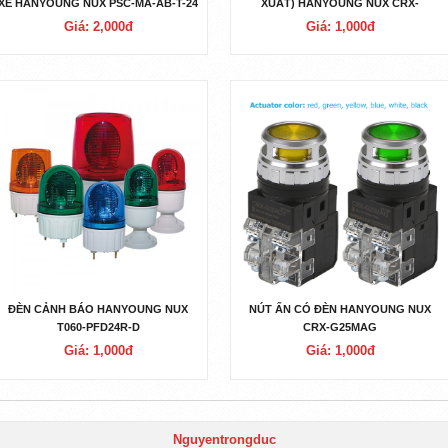
XE HANYOUNG NUX PSC-MA-AB-T-24
XUẤT) HANYOUNG NUX CRX-
G30MAG
Giá: 2,000đ
Giá: 1,000đ
ĐÈN CẢNH BÁO HANYOUNG NUX
NÚT ẤN CÓ ĐÈN HANYOUNG NUX
T060-PFD24R-D
CRX-G25MAG
Giá: 1,000đ
Giá: 1,000đ
Nguyentrongduc