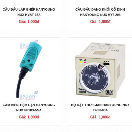
CẦU ĐẤU LẮP GHÉP HANYOUNG
CẦU ĐẤU DẠNG KHỐI CỐ ĐỊNH
NUX HYBT-15A
HANYOUNG NUX HYT-206
Giá: 1,000đ
Giá: 1,000đ
CẢM BIẾN TIỆM CẬN HANYOUNG
BỘ ĐẶT THỜI GIAN HANYOUNG NUX
NUX UP18S-5NA
T48N-03A
Giá: 1,000đ
Giá: 1,000đ