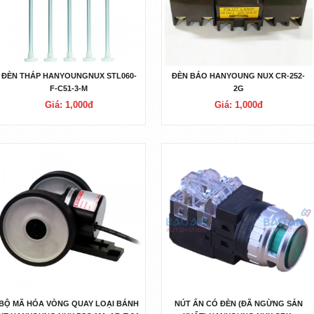
ĐÈN THÁP HANYOUNGNUX STL060-
ĐÈN BÁO HANYOUNG NUX CR-252-
F-C51-3-M
2G
Giá: 1,000đ
Giá: 1,000đ
BỘ MÃ HÓA VÒNG QUAY LOẠI BÁNH
NÚT ẤN CÓ ĐÈN (ĐÃ NGỪNG SẢN