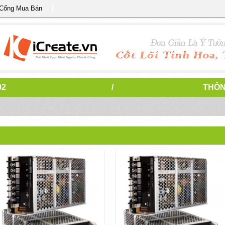
 Cổng Mua Bán
02
/
THÔN