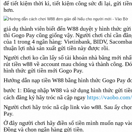
để tiết kiệm thời kì, tiết kiệm công sức đi lại, gửi t
hơn.
giả dụ thành viên biết đến W88 duyệt y hình thức gửi
thì Gogo Pay cũng giống vậy. Người chơi chỉ cần đăn
của 1 trong 4 ngân hàng: Vietinbank, BIDV, Sacomba
thuận lợi nhà sản xuất gửi tiền này được rồi.
Người chơi ko cần lấy số tài khoản nhà băng mới nhấ
rút tiền w88 về account mau chóng và thành công. Đó
hình thức gửi tiền mới Gogo Pay.
Hướng dẫn nạp tiền W88 bằng hình thức Gogo Pay đ
bước 1: Đăng nhập W88 và sử dụng hình thức gửi tiề
cách đăng ký hãy tróc nã cập ngay
https://vaobo.com
Người chơi hãy tróc nã cập link vào w88. Sau ấy ch
Pay.
Ở đây người chơi hãy điền số tiền mình muốn nạp vào
Đồng và chọn ngân hàng gửi tiền.