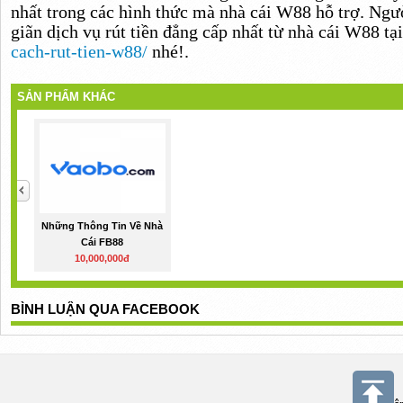
nhất trong các hình thức mà nhà cái W88 hỗ trợ. Ngườ
giãn dịch vụ rút tiền đẳng cấp nhất từ nhà cái W88 tạ
cach-rut-tien-w88/
nhé!.
SẢN PHẨM KHÁC
Những Thông Tin Về Nhà
Cái FB88
10,000,000đ
BÌNH LUẬN QUA FACEBOOK