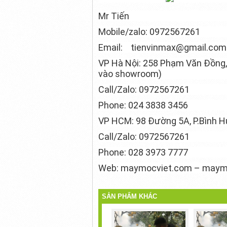
Mr Tiến
Mobile/zalo: 0972567261
Email: tienvinmax@gmail.com
VP Hà Nội: 258 Phạm Văn Đồng, T
vào showroom)
Call/Zalo: 0972567261
Phone: 024 3838 3456
VP HCM: 98 Đường 5A, P.Bình H
Call/Zalo: 0972567261
Phone: 028 3973 7777
Web: maymocviet.com – maymo
SẢN PHẨM KHÁC