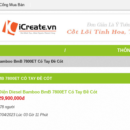
 Cổng Mua Bán
/
THÔN
 Bamboo BmB 7800ET Có Tay Đề Cót
B 7800ET CÓ TAY ĐỀ CÓT
Điện Diesel Bamboo BmB 7800ET Có Tay Đề Cót
29,900,000đ
78 người
7/04/2023 Lúc 03 Gờ 11 Phút