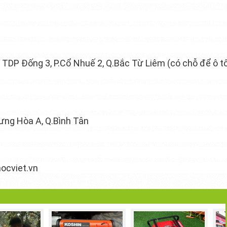
DP Đống 3, P.Cổ Nhuế 2, Q.Bắc Từ Liêm (có chỗ để ô t
ưng Hòa A, Q.Bình Tân
cviet.vn