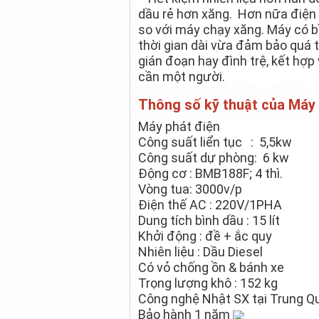
dầu rẻ hơn xăng. Hơn nữa điện 
so với máy chạy xăng. Máy có bì
thời gian dài vừa đảm bảo quá t
gián đoạn hay đình trệ, kết hợp
cần một người.
Thông số kỹ thuật của Má
Máy phát điện
Công suất liển tục : 5,5kw
Công suất dự phòng: 6 kw
Động cơ : BMB188F; 4 thì.
Vòng tua: 3000v/p
Điện thế AC : 220V/1PHA
Dung tích bình dầu : 15 lít
Khởi động : đề + ắc quy
Nhiên liệu : Dầu Diesel
Có vỏ chống ồn & bánh xe
Trọng lượng khô : 152 kg
Công nghệ Nhật SX tại Trung Q
Bảo hành 1 năm