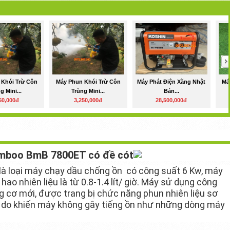
 Khói Trừ Côn
Máy Phun Khói Trừ Côn
Máy Phát Điện Xăng Nhật
Má
g Mini...
Trùng Mini...
Bản...
50,000đ
3,250,000đ
28,500,000đ
amboo BmB 7800ET có đề cót
 loại máy chạy dầu chống ồn có công suất 6 Kw, máy
ao nhiên liệu là từ 0.8-1.4 lít/ giờ. Máy sử dụng công
ng cơ mới, được trang bị chức năng phun nhiên liệu sơ
ý do khiến máy không gây tiếng ồn như những dòng máy