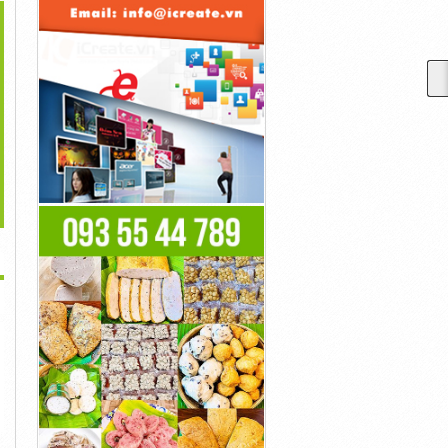
>
y Phát Điện Nhật Bản
Máy Băm Nghiền Xơ Dừa
Máy Xay Quả Dừa Tươi
Daishin...
Đa Năng...
Khô...
17,500,000đ
22,500,000đ
27,000,000đ