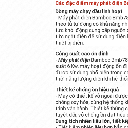
Các đặc điểm máy phát điện 
Dòng máy chạy dầu linh hoạt
- Máy phát điện Bamboo Bmb780
theo tủ tự động có khả năng nhậ
tức khởi động cung cấp nguồn đi
tức ngắt điện để sử dụng điện 
thiết bị điện.
Công suất cao ổn định
-
Máy phát điện
Bamboo Bmb7800
suất 6 Kw, máy hoạt động ổn định
được sử dụng phổ biến trong cá
thời năng lượng điện khi hệ thố
Thiết kế chống ồn hiệu quả
- Máy có thiết kế vỏ ngoài đượ
chống oxy hóa, cùng hệ thống kh
trình vận hành. Thiết kế thùng
tuyệt đối, vỏ chống ồn đạt tiêu
Dung tích nhiên liêu lớn, tiết ki
- Tiết kiệm nhiên liệu hơn hẳn 