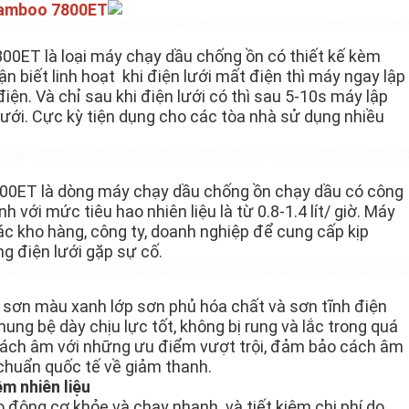
Bamboo 7800ET
0ET là loại máy chạy dầu chống ồn có thiết kế kèm
n biết linh hoạt khi điện lưới mất điện thì máy ngay lập
ện. Và chỉ sau khi điện lưới có thì sau 5-10s máy lập
lưới. Cực kỳ tiện dụng cho các tòa nhà sử dụng nhiều
ET là dòng máy chạy dầu chống ồn chạy dầu có công
 với mức tiêu hao nhiên liệu là từ 0.8-1.4 lít/ giờ. Máy
c kho hàng, công ty, doanh nghiệp để cung cấp kịp
ng điện lưới gặp sự cố.
c sơn màu xanh lớp sơn phủ hóa chất và sơn tĩnh điện
ung bệ dày chịu lực tốt, không bị rung và lắc trong quá
 cách âm với những ưu điểm vượt trội, đảm bảo cách âm
 chuẩn quốc tế về giảm thanh.
ệm nhiên liệu
do động cơ khỏe và chạy nhanh và tiết kiệm chi phí do