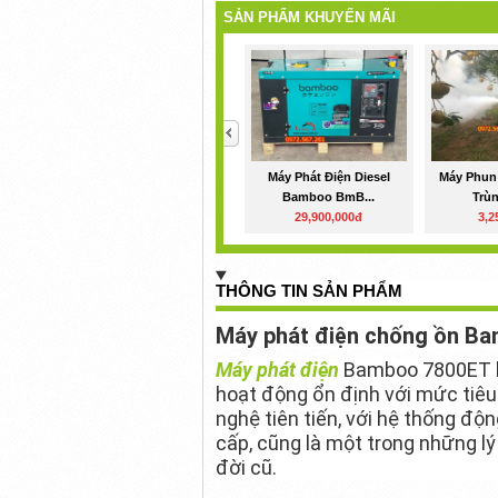
SẢN PHẨM KHUYẾN MÃI
<
Máy Phát Điện Diesel
Máy Phun
Bamboo BmB...
Trùn
29,900,000đ
3,2
THÔNG TIN SẢN PHẨM
Máy phát điện chống ồn B
Máy phát điện
Bamboo 7800ET là
hoạt động ổn định với mức tiêu h
nghệ tiên tiến, với hệ thống độ
cấp, cũng là một trong những l
đời cũ.