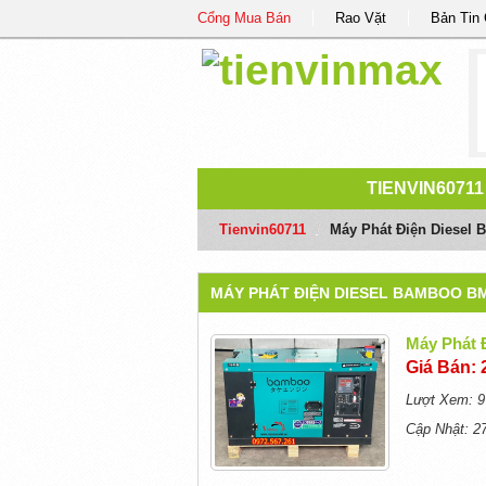
Cổng Mua Bán
Rao Vặt
Bản Tin
TIENVIN60711
Tienvin60711
/
Máy Phát Điện Diesel
MÁY PHÁT ĐIỆN DIESEL BAMBOO BM
Máy Phát 
Giá Bán: 
Lượt Xem: 9
Cập Nhật: 2