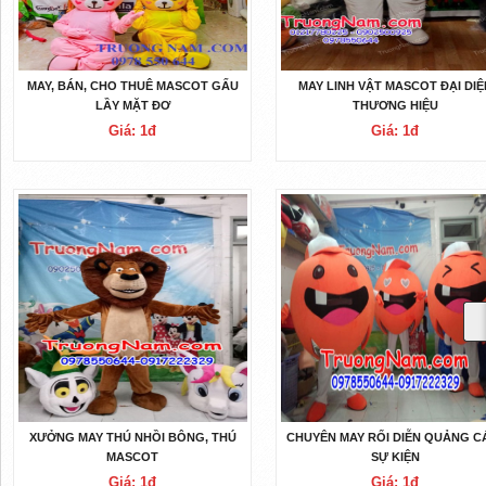
MAY, BÁN, CHO THUÊ MASCOT GẤU
MAY LINH VẬT MASCOT ĐẠI DIỆ
LẦY MẶT ĐƠ
THƯƠNG HIỆU
Giá: 1đ
Giá: 1đ
XƯỞNG MAY THÚ NHỒI BÔNG, THÚ
CHUYÊN MAY RỐI DIỄN QUẢNG C
MASCOT
SỰ KIỆN
Giá: 1đ
Giá: 1đ