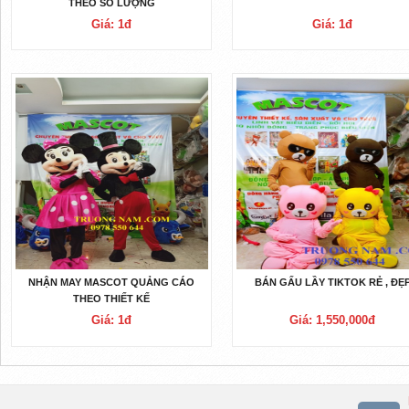
THEO SỐ LƯỢNG
Giá: 1đ
Giá: 1đ
NHẬN MAY MASCOT QUẢNG CÁO
BÁN GẤU LẦY TIKTOK RẺ , ĐẸ
THEO THIẾT KẾ
Giá: 1đ
Giá: 1,550,000đ