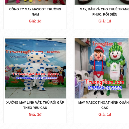
CÔNG TY MAY MASCOT TRƯỜNG
MAY, BÁN VÀ CHO THUÊ TRAN
NAM
PHỤC, RỐI DIỄN
Giá: 1đ
Giá: 1đ
XƯỞNG MAY LINH VẬT, THÚ RỐI GẤP
MAY MASCOT HOẠT HÌNH QUẢ
THEO YÊU CẦU
CÁO
Giá: 1đ
Giá: 1đ