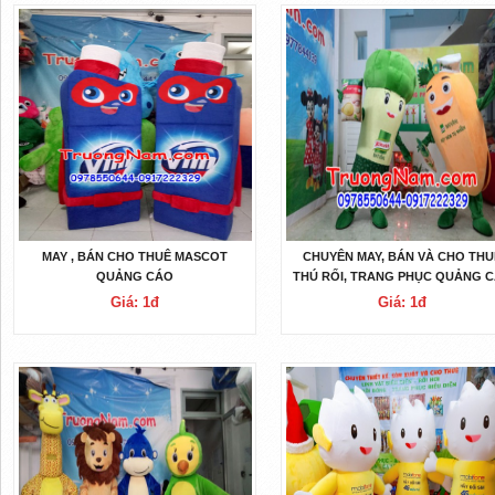
MAY , BÁN CHO THUÊ MASCOT
CHUYÊN MAY, BÁN VÀ CHO THU
QUẢNG CÁO
THÚ RỐI, TRANG PHỤC QUẢNG 
Giá: 1đ
Giá: 1đ