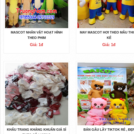
MASCOT NHÂN VẬT HOẠT HÌNH
MAY MASCOT HƠI THEO MẪU THI
THEO PHIM
KẾ
Giá: 1đ
Giá: 1đ
KHẨU TRANG KHÁNG KHUẨN GIÁ SỈ
BÁN GẤU LẦY TIKTOK RẺ , ĐẸ