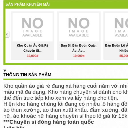
SẢN PHẨM KHUYẾN MÃI
Kho Quần Áo Giá Rẻ
Bán Sỉ, Bán Buôn Quần
Bán Buôn Lô Á
Chuyên Sỉ...
Áo, Áo...
Nhiều.
19,000đ
19,000đ
55,00
THÔNG TIN SẢN PHẨM
Kho quần áo giá rẻ đang xả hàng cuối năm với nhiề
mẫu mã đa dạng. Kho hàng chuyên sỉ dành cho k
thể đến trực tiếp kho xem và lấy hàng cho tiện.
Hiện kho hàng chúng tôi đang có nhiều lô hàng đồ
áo thun xưởng, áo thun xuất khẩu, đầm xưởng, đầ
nữ, áo khoác nữ hàng chuyên sỉ theo lô giá từ 15k,
***Chuyên sỉ đóng hàng toàn quốc
Liên hệ: