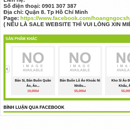
Số điện thoại: 0901 307 387
Địa chỉ: Quận 8. Tp Hồ Chí Minh
Page:
https://www.facebook.com/hoangngocsh
( NẾU LÀ SALE WEBSITE THÌ VUI LÒNG XIN MI
SẢN PHẨM KHÁC
Bán Sỉ, Bán Buôn Quần
Bán Buôn Lô Áo Khoác Nỉ
Kho Sỉ Áo 
Áo, Áo...
Nhiều...
Khẩu, Á
19,000đ
55,000đ
55,00
BÌNH LUẬN QUA FACEBOOK