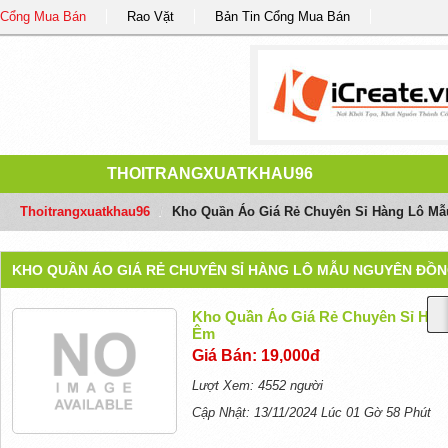
Cổng Mua Bán
Rao Vặt
Bản Tin Cổng Mua Bán
THOITRANGXUATKHAU96
Thoitrangxuatkhau96
/
Kho Quần Áo Giá Rẻ Chuyên Sỉ Hàng Lô Mẫ
KHO QUẦN ÁO GIÁ RẺ CHUYÊN SỈ HÀNG LÔ MẪU NGUYÊN ĐỒNG
Kho Quần Áo Giá Rẻ Chuyên Sỉ Hàn
Êm
Giá Bán: 19,000đ
Lượt Xem: 4552 người
Cập Nhật: 13/11/2024 Lúc 01 Gờ 58 Phút