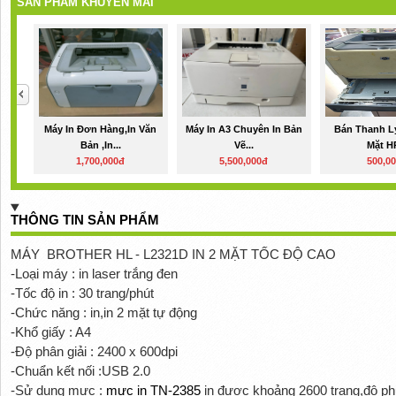
SẢN PHẨM KHUYẾN MÃI
Máy In Đơn Hàng,in Văn
Máy In A3 Chuyên In Bản
Bán Thanh Lý
Bản ,in...
Vẽ...
Mặt HP
1,700,000đ
5,500,000đ
500,0
THÔNG TIN SẢN PHẨM
MÁY
BROTHER HL - L2321D IN 2 MẶT TỐC ĐỘ CAO
-Loại máy : in laser trắng đen
-Tốc độ in : 30 trang/phút
-Chức năng : in,in 2 mặt tự động
-Khổ giấy : A4
-Độ phân giải : 2400 x 600dpi
-Chuẩn kết nối :USB 2.0
-Sử dụng mực :
mực in TN-2385
in được khoảng 2600 trang,độ 