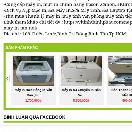
-Cung cấp máy in, mực in chính hãng Epson ,Canon,HP,Broth
-D
ch v
N
p M
c In,S
a M
y In,S
a M
y T
nh,S
a Laptop T
ị
ụ
ạ
ự
ử
á
ử
á
í
ử
ậ
-Thu mua,Thanh l
m
y in ,m
y t
nh v
n ph
ng,m
y t
nh ti
ý
á
á
í
ă
ò
á
í
ệ
Link tham khảo chi tiết dv : https://vitinhthinhphat.com/
may-in-tan-noi/
Địa chỉ : 109 Chiến Lược,Bình Trị Đông,Bình Tân,Tp.HCM
SẢN PHẨM KHÁC
Máy In Đơn Hàng,in Văn
Máy In A3 Chuyên In Bản
Bán Thanh Lý
Bản ,in...
Vẽ...
Mặt HP
1,700,000đ
5,500,000đ
500,0
BÌNH LUẬN QUA FACEBOOK