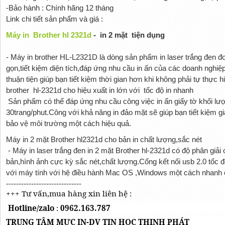
-Bảo hành : Chính hãng 12 tháng
Link chi tiết sản phẩm và giá :
Máy in
Brother hl 2321d
-
in 2 mặt
tiện dụng
- Máy in brother HL-L2321D là dòng sản phẩm in laser trắng đen đơ
gọn,tiết kiệm diện tích,đáp ứng nhu cầu in ấn của các doanh nghi
thuận tiện giúp bạn tiết kiệm thời gian hơn khi không phải tự thực h
brother
hl-2321d cho hiệu xuất in lớn với
tốc độ in nhanh
Sản phẩm có thể đáp ứng nhu cầu công việc in ấn giấy tờ khối lượ
30trang/phut.Công với khả năng in đảo mặt sẽ giúp bạn tiết kiệm g
bảo vệ môi trường một cách hiệu quả.
Máy in 2 mặt Brother hl2321d cho bản in chất lượng,sắc nét
- Máy in laser trắng đen in 2 mặt Brother hl-2321d có độ phân giả
bản,hình ảnh cực kỳ sắc nét,chất lượng.Cổng kết nối usb 2.0 tốc đ
với máy tính với hệ điều hành Mac OS ,Windows một cách nhanh 
------------------------------
+++ Tư vấn,mua hàng xin liên hệ :
Hotline/zalo
:
0962.163.787
TRUNG TÂM MỰC IN-DV TIN HỌC THỊNH PHÁT