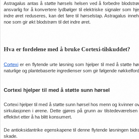
Astragalus antas å støtte hørsels helsen ved å forbedre blodstrømm
ansvarlig for å konvertere lydbølger til elektriske signaler som hj
indre øret reduseres, kan det føre til hørselstap. Astragalus inneh
noe som gir økt blodstrøm til det indre øret.
Hva er fordelene med å bruke Cortexi-tilskuddet?
Cortexi
 er en flytende urte løsning som hjelper til med å støtte h
naturlige og plantebaserte ingredienser som gir følgende nøkkelford
Cortexi hjelper til med å støtte sunn hørsel
Cortexi hjelper til med å støtte sunn hørsel hos menn og kvinner o
sirkulasjonen i ørene. Dette gjøres på grunn av tilstedeværelsen
effektivt etter å ha blitt konsumert.
De antioksidantrike egenskapene til denne flytende løsningen bidrar
skade.