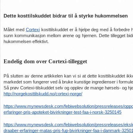
Dette kosttilskuddet bidrar til å styrke hukommelsen
Målet med 
Cortexi
 kosttilskuddet er å hjelpe deg med å forbedre
sunn kommunikasjon mellom ørene og hjernen. Dette tillegget bidra
hukommelsen effektivt.
Endelig dom over Cortexi-tillegget
På slutten av denne artikkelen kan vi si at dette kosttilskuddet ik
markedet som fungerer ved å bruke kunstige ingredienser i formule
Så prøv Cortexi-tilskuddet selv og opplev de mange hørsels- og hj
http://norgekosttilskudd.no/cortexi-norge/
https://www.mynewsdesk.com/febiwebsolution/pressreleases/oppda
erfaringer-pris-apoteket-bivirkninger-test-faa-i-norsk-3250145
https://www.mynewsdesk.com/febiwebsolution/pressreleases/eksk
draaber-erfaringer-matas-pris-fup-bivirkninger-faa-i-danmark-3250