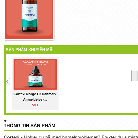
SẢN PHẨM KHUYẾN MÃI
Cortexi Norge Or Danmark
Anmeldelse -...
50đ
THÔNG TIN SẢN PHẨM
Cortexi 
- Holder du på med hørselsproblemer? Frykter du å miste 