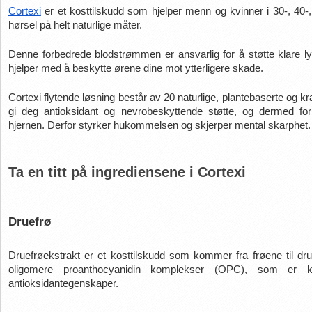
Cortexi
 er et kosttilskudd som hjelper menn og kvinner i 30-, 40
hørsel på helt naturlige måter.
Denne forbedrede blodstrømmen er ansvarlig for å støtte klare ly
hjelper med å beskytte ørene dine mot ytterligere skade.
Cortexi flytende løsning består av 20 naturlige, plantebaserte og k
gi deg antioksidant og nevrobeskyttende støtte, og dermed fo
hjernen. Derfor styrker hukommelsen og skjerper mental skarphet.
Ta en titt på ingrediensene i Cortexi
Druefrø
Druefrøekstrakt er et kosttilskudd som kommer fra frøene til druer
oligomere proanthocyanidin komplekser (OPC), som er kje
antioksidantegenskaper.