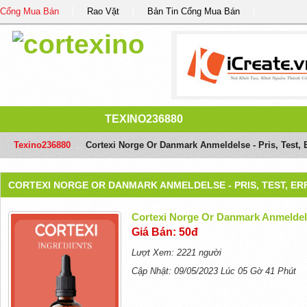
Cổng Mua Bán
Rao Vặt
Bản Tin Cổng Mua Bán
TEXINO236880
Texino236880
/
Cortexi Norge Or Danmark Anmeldelse - Pris, Test, E
CORTEXI NORGE OR DANMARK ANMELDELSE - PRIS, TEST, ER
Cortexi Norge Or Danmark Anmeldelse
Giá Bán: 50đ
Lượt Xem: 2221 người
Cập Nhật: 09/05/2023 Lúc 05 Gờ 41 Phút