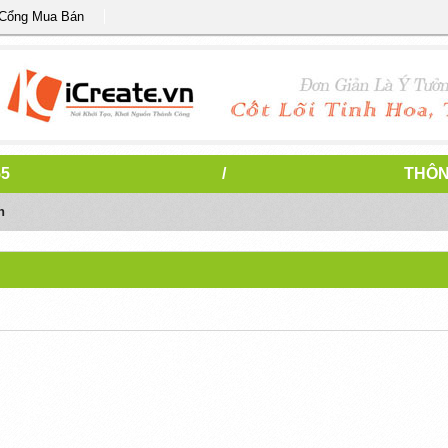
 Cổng Mua Bán
55
/
THÔN
n