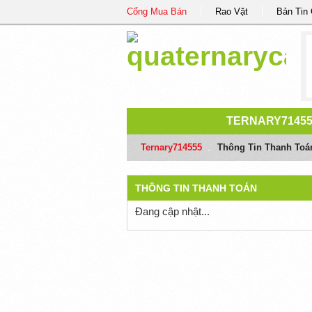
Cổng Mua Bán
Rao Vặt
Bản Tin
TERNARY7145
Ternary714555
/
Thông Tin Thanh Toá
THÔNG TIN THANH TOÁN
Đang cập nhật...