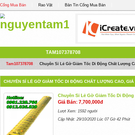
Cổng Mua Bán
Rao Vặt
Bản Tin Cổng Mua Bán
TAM107378708
Tam107378708
/
Chuyên Sỉ Lẻ Gờ Giảm Tốc Di Động Chất Lượng Ca
CHUYÊN SỈ LẺ GỜ GIẢM TỐC DI ĐỘNG CHẤT LƯỢNG CAO, GIÁ
Chuyên Sỉ Lẻ Gờ Giảm Tốc Di Động
Giá Bán: 7,700,000đ
Lượt Xem: 1592 người
Cập Nhật: 29/10/2020 Lúc 07 Gờ 42 Phút