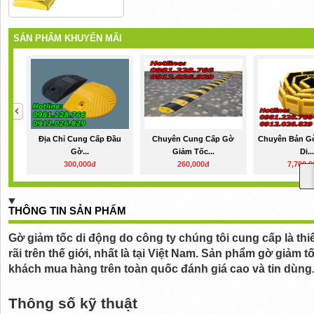
SẢN PHẨM KHUYẾN MÃI
Địa Chỉ Cung Cấp Đầu
Chuyên Cung Cấp Gờ
Chuyên Bán G
Gờ...
Giảm Tốc...
Di...
300,000đ
260,000đ
7,700,
THÔNG TIN SẢN PHẨM
Gờ giảm tốc di động do công ty chúng tôi cung cấp là thi
rãi trên thế giới, nhất là tại Việt Nam. Sản phẩm gờ giảm 
khách mua hàng trên toàn quốc đánh giá cao và tin dùng
Thông số kỹ thuật