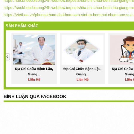
https://suckhoedoisong24h.webflow.io/posts/dia-chi-chua-benh-lau-giang-m
https://suckhoedoisong24h.webflow.io/posts/dia-chi-chua-benh-lau-giang-m
https://vietbao.vn/phong-kham-da-khoa-nam-viet-tp-hcm-noi-cham-soc-suc-
SẢN PHẨM KHÁC
Địa Chỉ Chữa Bệnh Lậu,
Địa Chỉ Chữa Bệnh Lậu,
Địa Chỉ Chữa
Giang...
Giang...
Giang
Liên Hệ
Liên Hệ
Liên 
BÌNH LUẬN QUA FACEBOOK