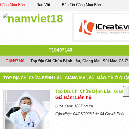
Cổng Mua Bán
Rao Vặt
Bản Tin Cổng Mua Bán
T18497140
T18497140
/
Top Địa Chỉ Chữa Bệnh Lậu, Giang Mai, Sùi Mào Gà Ở 
TOP ĐỊA CHỈ CHỮA BỆNH LẬU, GIANG MAI, SÙI MÀO GÀ Ở QUẬN
Top Địa Chỉ Chữa Bệnh Lậu, Giang M
Giá Bán: Liên hệ
Lượt Xem: 1067 người
Cập Nhật: 04/05/2023 Lúc 04 Gờ 46 Phút