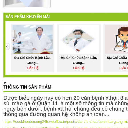
SẢN PHẨM KHUYẾN MÃI
Địa Chỉ Chữa Bệnh Lậu,
Địa Chỉ Chữa Bệnh Lậu,
Địa Chỉ Chữa
Giang...
Giang...
Giang
Liên Hệ
Liên Hệ
Liên 
THÔNG TIN SẢN PHẨM
Được biết, ngày nay có hơn 20 căn bệnh x.hội, địa
sùi mào gà ở Quận 11 là một số thông tin mà chúng
ngay bên dưới , bệnh xã hội chúng đều có chung từ
thông qua đường quan hệ không an toàn...
https://suckhoedoisong24h.webflow.io/posts/dia-chi-chua-benh-lau-giang-m