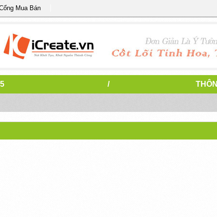
 Cổng Mua Bán
5
/
THÔN