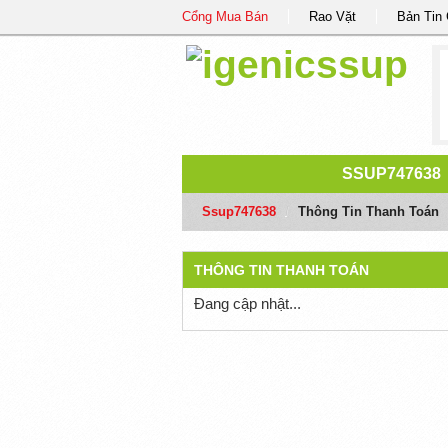
Cổng Mua Bán
Rao Vặt
Bản Tin
SSUP747638
Ssup747638
/
Thông Tin Thanh Toán
THÔNG TIN THANH TOÁN
Đang cập nhật...