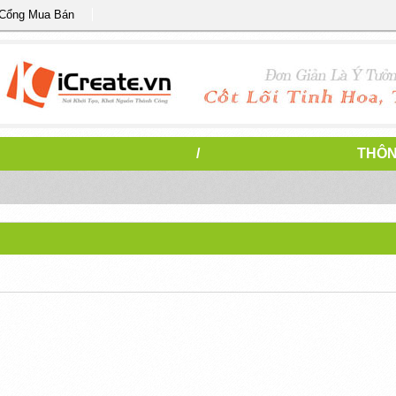
 Cổng Mua Bán
/
THÔN