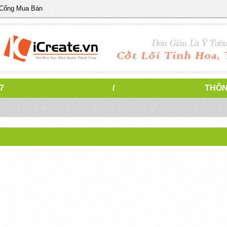
 Cổng Mua Bán
7
/
THÔN