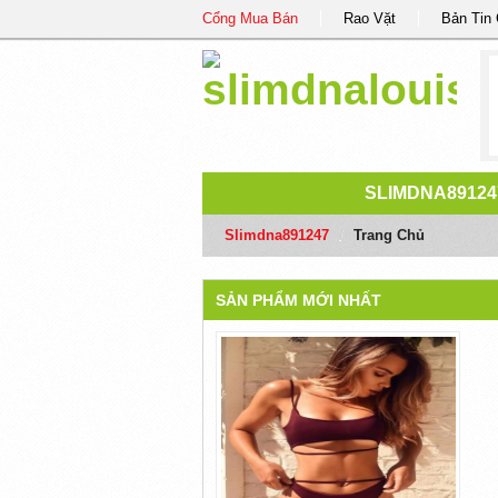
Cổng Mua Bán
Rao Vặt
Bản Tin
SLIMDNA89124
Slimdna891247
/
Trang Chủ
SẢN PHẨM MỚI NHẤT