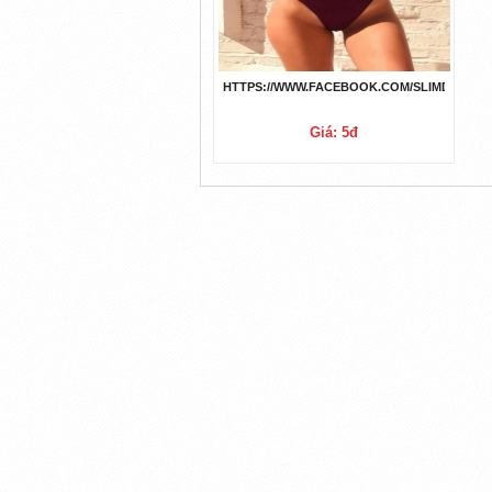
HTTPS://WWW.FACEBOOK.COM/SLIMDNAKE
Giá: 5đ