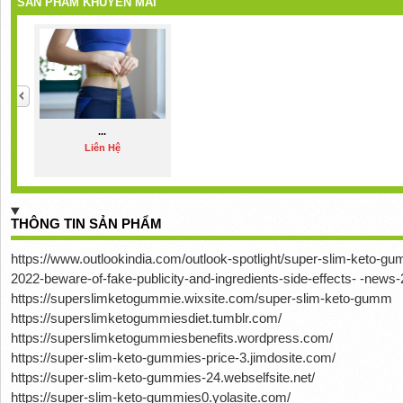
SẢN PHẨM KHUYẾN MÃI
...
Liên Hệ
THÔNG TIN SẢN PHẨM
https://www.outlookindia.com/outlook-spotlight/super-slim-keto-g
2022-beware-of-fake-publicity-and-ingredients-side-effects- -new
https://superslimketogummie.wixsite.com/super-slim-keto-gumm
https://superslimketogummiesdiet.tumblr.com/
https://superslimketogummiesbenefits.wordpress.com/
https://super-slim-keto-gummies-price-3.jimdosite.com/
https://super-slim-keto-gummies-24.webselfsite.net/
https://super-slim-keto-gummies0.yolasite.com/