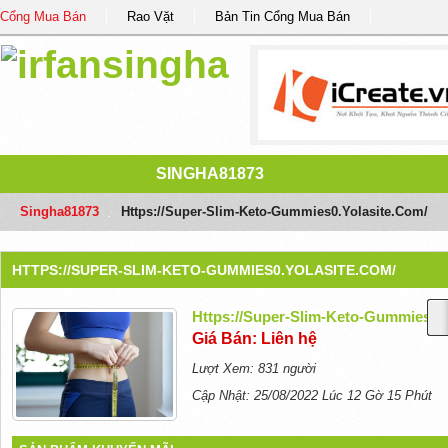
Cổng Mua Bán
Rao Vặt
Bản Tin Cổng Mua Bán
SINGHA81873
Singha81873
/
Https://super-Slim-Keto-Gummies0.yolasite.com/
HTTPS://SUPER-SLIM-KETO-GUMMIES0.YOLASITE.COM/
Https://super-Slim-Keto-Gummies0.
Giá Bán: Liên hệ
Lượt Xem: 831 người
Cập Nhật: 25/08/2022 Lúc 12 Gờ 15 Phút