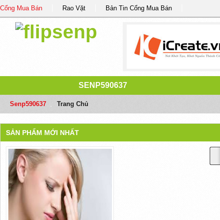
Cổng Mua Bán
Rao Vặt
Bản Tin Cổng Mua Bán
SENP590637
Senp590637
/
Trang Chủ
SẢN PHẨM MỚI NHẤT