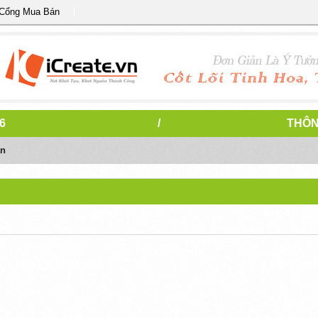
 Cổng Mua Bán
6
/
THÔN
án