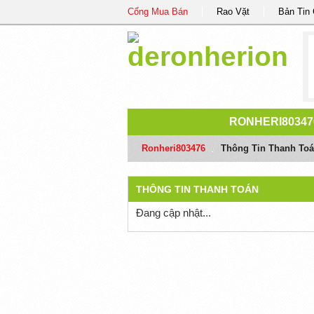
Cổng Mua Bán
Rao Vặt
Bản Tin
RONHERI80347
Ronheri803476
/
Thông Tin Thanh To
THÔNG TIN THANH TOÁN
Đang cập nhật...