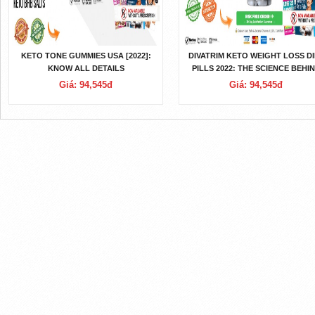
KETO TONE GUMMIES USA [2022]:
DIVATRIM KETO WEIGHT LOSS DI
KNOW ALL DETAILS
PILLS 2022: THE SCIENCE BEHI
KETOSIS
Giá: 94,545đ
Giá: 94,545đ