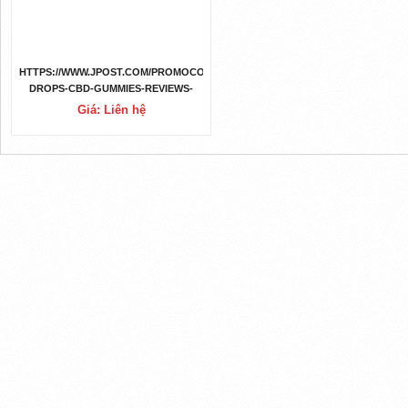
HTTPS://WWW.JPOST.COM/PROMOCONTENT/FUN-
DROPS-CBD-GUMMIES-REVIEWS-
PROS-AND-CONS-SHARK-TANK-
Giá: Liên hệ
SHOCKING-SCAM-ALERT-705129